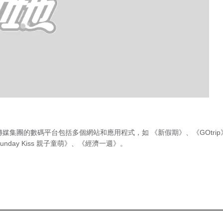
傳媒集團的數碼平台包括多個網站和應用程式，如
《新假期》
、
《GOtri
unday Kiss 親子童萌》
、
《經濟一週》
。
急症室輪
候時間
（最後更新時間 2026年8月6日 下
時於網上晒D奶！今
午10時30分）
，大部分都清晰可