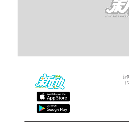
新
《S
最新娛聞
東方新地
Aug 10 2016
袁嘉敏自從飛甩老外男友Kenneth後，不
日凌晨，佢於微博上載多張超低胸噴血自拍