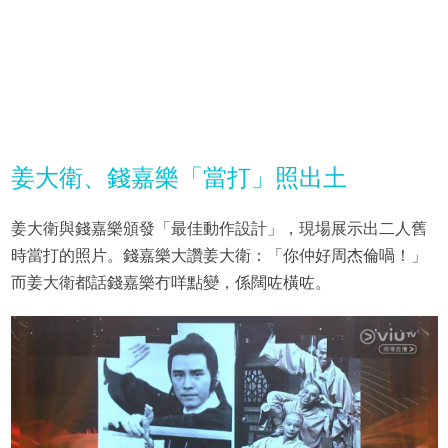
姜大衛、錢嘉樂「當打」照出土
姜大衛與錢嘉樂頒發「最佳動作設計」，現場展示出二人舊
時當打的照片。錢嘉樂大讚姜大衛：「你仲好周杰倫喎！」
而姜大衛都話錢嘉樂冇咩點變，係闊咗橫咗。