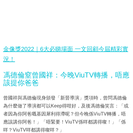
金像獎2022｜6大必睇場面 一文回顧今屆精彩實
況！
馮德倫窒曾國祥：今晚ViuTV轉播，唔應
該提你爸爸
曾國祥與馮德倫現身頒發「新晉導演」獎項時，曾問馮德倫
為什麼做了導演都可以Keep得咁好，及後馮德倫笑言：「或
者因為你阿爸嘅基因犀利得滯呢？但今晚係ViuTV轉播，唔
應該講你阿爸！」「唔緊要！ViuTV係咩都講得㗎！」「係
咩？ViuTV咩都講得㗎咩？」