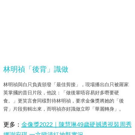
林明禎「後背」識做
林明禎與白只負責頒發「最佳剪接」，現場播出白只被羅家
英掌摑的昔日片段，他說：「做後輩唔容易好多嘢要硬
食。」更笑言會同樣對待林明禎，要求金像獎將她的「後
背」片段剪輯出來，而明禎亦好識做立即「華麗轉身」。
更多：
金像獎2022｜陳慧琳49歲硬撼透視裝周秀
娜謝安琪 一文睇清紅地氈實況