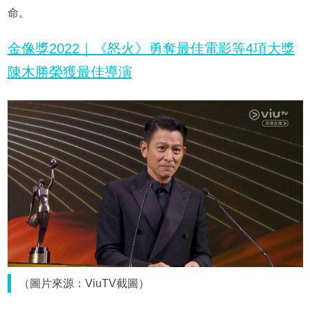
命。
金像獎2022｜《怒火》勇奪最佳電影等4項大獎
陳木勝榮獲最佳導演
（圖片來源：ViuTV截圖）