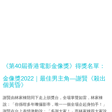
《第40屆香港電影金像獎》得獎名單：
金像獎2022｜最佳男主角—謝賢《殺出
個黃昏》
謝賢由林家棟陪同下走上頒獎台，全場掌聲如雷，林家棟
說：「你係咁多年嚟攞影帝，唯一一個全場企起身拍手！」
謝賢在台上表情激動說：「多謝大家！」而林家棟跟大家說