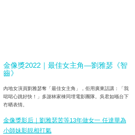
金像獎2022｜最佳女主角—劉雅瑟《智
齒》
內地女演員劉雅瑟奪「最佳女主角」，佢用廣東話講：「我
啱啱心跳好快！」多謝林家棟同埋電影團隊。吳君如喺台下
冇晒表情。
金像獎影后｜劉雅瑟苦等13年做女一 任達華為
小師妹影靚相打氣