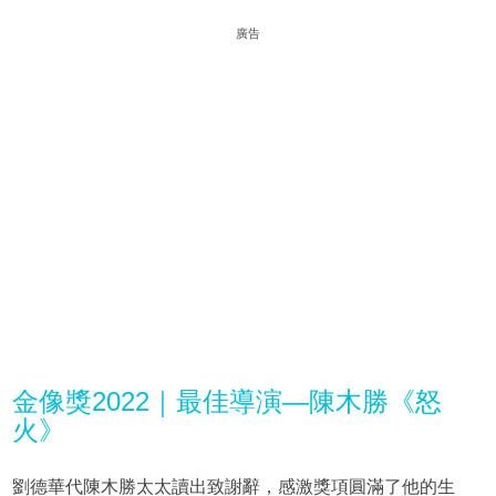
廣告
金像獎2022｜最佳導演—陳木勝《怒
火》
劉德華代陳木勝太太讀出致謝辭，感激獎項圓滿了他的生