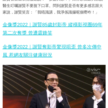
醫生叮囑謝賢不要脫下口罩。問到謝賢是否有更多感言跟大
家說，謝賢笑言：「我唔識講，我淨係識攞呢個嘢咋！」
金像獎2022｜謝賢85歲封影帝 縱橫影視圈69年
第二次奪獎 曾遭霆鋒笑
金像獎2022｜謝賢奪影帝驚現咀歪 曾多次傳中
風 惹網友關注健康狀況