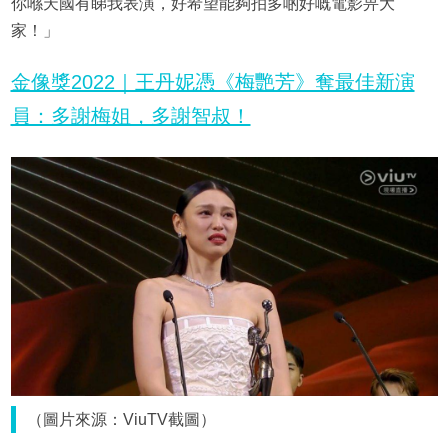
你喺天國有睇我表演，好希望能夠拍多啲好嘅電影畀大
家！」
金像獎2022｜王丹妮憑《梅艷芳》奪最佳新演
員：多謝梅姐，多謝智叔！
（圖片來源：ViuTV截圖）