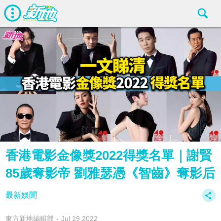
香港電影金像獎2022得獎名單｜謝賢
85歲奪影帝 劉雅瑟憑《智齒》奪影后
最新娛聞
東方新地編輯部
Jul 19 2022