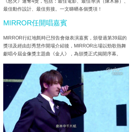
《怒火》連奪4獎，包括：最佳電影、最佳導演（陳木勝）、
最佳動作設計、最佳剪接。一文睇晒各個獎項！
MIRROR任開唱嘉賓
MIRROR行紅地氈時已預告會做表演嘉賓，頒發過第39屆的
獎項及經由彭秀慧作開場介紹後，MIRROR出場以勁歌熱舞
獻唱今屆金像獎主題曲《金人》，為頒獎正式揭開序幕。