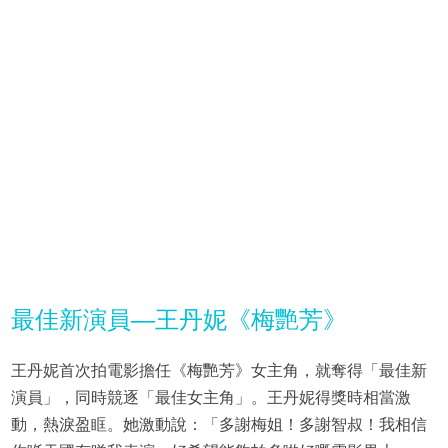
最佳新演員—王丹妮《梅艷芳》
王丹妮首次拍電影擔任《梅艷芳》女主角，就奪得「最佳新
演員」，同時競逐「最佳女主角」。王丹妮得獎時相當激
動，熱淚盈眶。她激動說：「多謝梅姐！多謝智叔！我相信