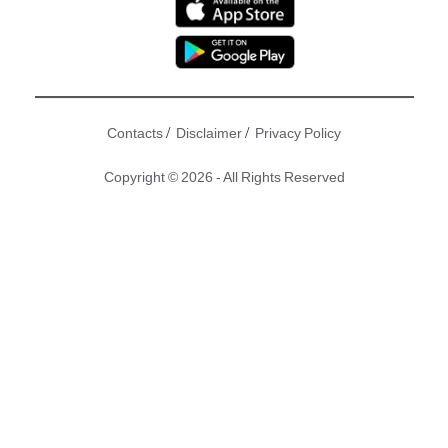
/
/
Contacts
Disclaimer
Privacy Policy
Copyright © 2026 - All Rights Reserved
50歲的馬德鐘在新劇《 跳躍生命線 》憑「 在哥 」一角再次彈
起,除了演技突出,塊面仲緊致回春,繼續扮型。近年馬德鐘去到
邊都把結婚25年的妻子張筱蘭掛在口邊,悉心營造長情顧家好
男人形象,有跟得老婆做幕後軍師,觀眾已遺忘其陳年拈花惹草
負聞。馬德鐘奮力洗底,無非要為正在澳洲讀大學的愛子馬在驤
出道鋪路,子承父業接棒入行!