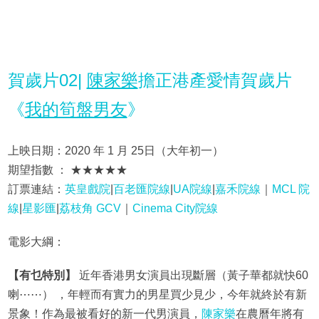
賀歲片02|
陳家樂
擔正港產愛情賀歲片
《
我的筍盤男友
》
上映日期：2020 年 1 月 25日（大年初一）
期望指數 ： ★★★★★
訂票連結：
英皇戲院
|
百老匯院線
|
UA院線
|
嘉禾院線
｜
MCL 院
線
|
星影匯
|
荔枝角 GCV
｜
Cinema City院線
電影大綱：
【有乜特別】
近年香港男女演員出現斷層（黃子華都就快60
喇⋯⋯） ，年輕而有實力的男星買少見少，今年就終於有新
景象！作為最被看好的新一代男演員，
陳家樂
在農曆年將有