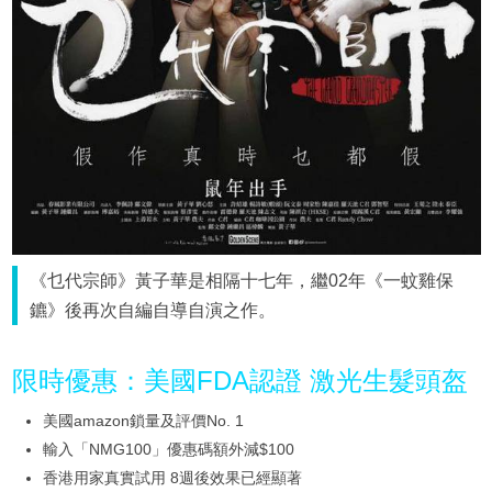
《乜代宗師》黃子華是相隔十七年，繼02年《一蚊雞保
鑣》後再次自編自導自演之作。
限時優惠：美國FDA認證 激光生髮頭盔
美國amazon鎖量及評價No. 1
輸入「NMG100」優惠碼額外減$100
香港用家真實試用 8週後效果已經顯著