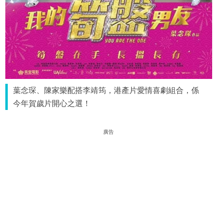
葉念琛、陳家樂配搭李靖筠，港產片愛情喜劇組合，係
今年賀歲片開心之選！
廣告