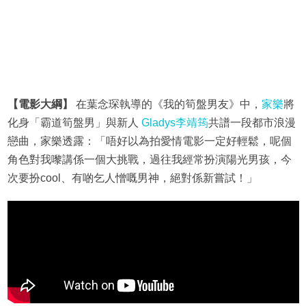
【電影大綱】
在葉念琛執導的《我的筍盤男友》中，
家樂
將
化身「霸道筍盤男」與新人
Gladys李靖筠
共譜一段都市浪漫
戀曲，家樂透露：「唔好以為拍愛情電影一定好輕鬆，呢個
角色對我嚟講係一個大挑戰，過往我經常扮演陽光男孩，今
次要扮cool、有啲乞人憎嘅男神，絕對係新嘗試！」