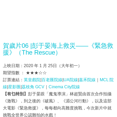
賀歲片06 |彭于晏海上救災——《緊急救
援》（The Rescue）
上映日期：2020 年 1 月 25日（大年初一）
期望指數 ： ★★★☆☆
訂票連結：
英皇戲院
|
百老匯院線
|
UA院線
|
嘉禾院線
｜
MCL 院
線
|
星影匯
|
荔枝角 GCV
｜
Cinema City院線
【有乜特別】
彭于晏跟「魔鬼導演」林超賢由首次合作拍攝
《激戰》，到之後的《破風》、《湄公河行動》，以及這部
大電影《緊急救援》，每每都向高難度挑戰，今次新片中就
挑戰全世界公認難拍的水戲！