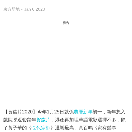
東方新地
Jan 6 2020
廣告
【賀歲片2020】今年1月25日就係
農曆新年
初一，新年想入
戲院睇返套鼠年
賀歲片
，港產再加埋華語電影選擇不多，除
了黃子華的《
乜代宗師
》迴響最高、黃百鳴《家有囍事