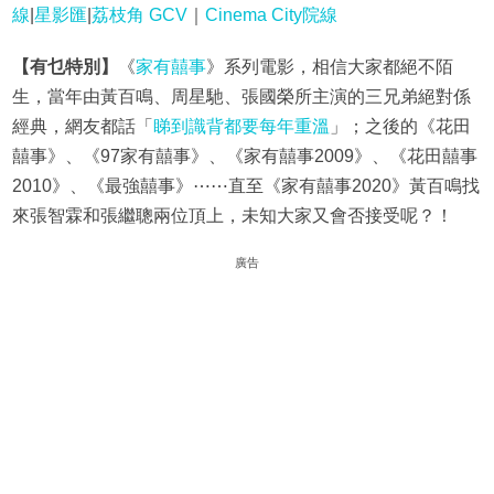
線
|
星影匯
|
荔枝角 GCV
｜
Cinema City院線
【有乜特別】
《
家有囍事
》系列電影，相信大家都絕不陌
生，當年由黃百鳴、周星馳、張國榮所主演的三兄弟絕對係
經典，網友都話「
睇到識背都要每年重溫
」；之後的《花田
囍事》、《97家有囍事》、《家有囍事2009》、《花田囍事
2010》、《最強囍事》⋯⋯直至《家有囍事2020》黃百鳴找
來張智霖和張繼聰兩位頂上，未知大家又會否接受呢？！
廣告