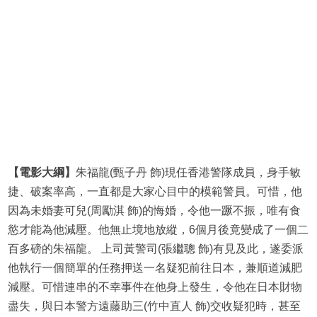
【電影大綱】
朱福龍(甄子丹 飾)現任香港警隊成員，身手敏
捷、破案率高，一直都是大家心目中的模範警員。可惜，他
因為未婚妻可兒(周勵淇 飾)的悔婚，令他一蹶不振，唯有食
慾才能為他減壓。他無止境地放縱，6個月後竟變成了一個二
百多磅的朱福龍。 上司黃警司(張繼聰 飾)有見及此，遂委派
他執行一個簡單的任務押送一名疑犯前往日本，兼順道減肥
減壓。可惜連串的不幸事件在他身上發生，令他在日本財物
盡失，與日本警方遠藤助三(竹中直人 飾)交收疑犯時，甚至