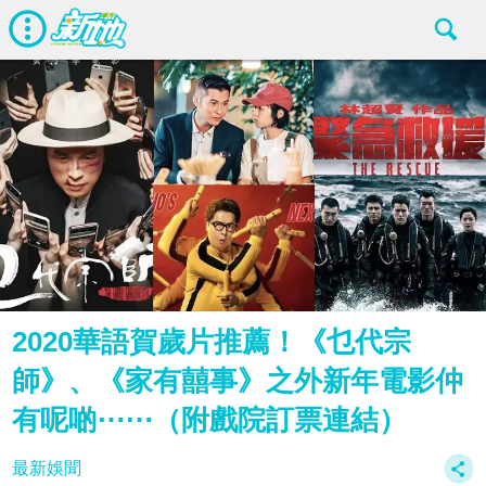
2020華語賀歲片推薦！《乜代宗
師》、《家有囍事》之外新年電影仲
有呢啲⋯⋯（附戲院訂票連結）
最新娛聞