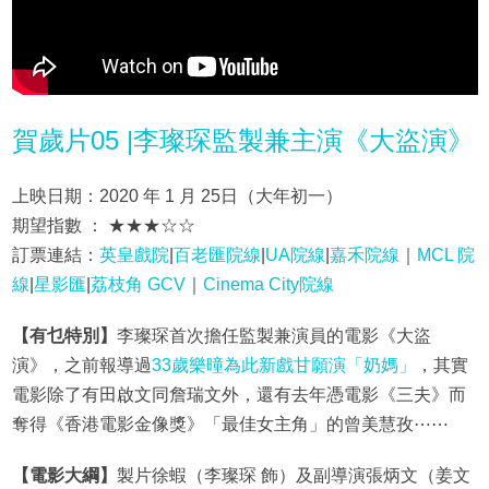
賀歲片05 |李璨琛監製兼主演《大盜演》
上映日期：2020 年 1 月 25日（大年初一）
期望指數 ： ★★★☆☆
訂票連結：
英皇戲院
|
百老匯院線
|
UA院線
|
嘉禾院線
｜
MCL 院
線
|
星影匯
|
荔枝角 GCV
｜
Cinema City院線
【有乜特別】
李璨琛首次擔任監製兼演員的電影《大盜
演》，之前報導過
33歲樂曈為此新戲甘願演「奶媽」
，其實
電影除了有田啟文同詹瑞文外，還有去年憑電影《三夫》而
奪得《香港電影金像獎》「最佳女主角」的曾美慧孜⋯⋯
【電影大綱】
製片徐蝦（李璨琛 飾）及副導演張炳文（姜文