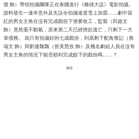
傑 飾）帶領拍攝團隊正在泰國進行《雌雄大盜》電影拍摄。
誰料發生一連串意外及失誤令拍攝進度雪上加霜……劇中當
紅的男女主角在沒有完成戲份下便要收工，監製（田啟文
飾）竟然毫不動氣，原來第二天已經挾款逃亡，只剩下一大
筆債務。 就只有拍攝好的七成戲份，到底剩下配角詹記（詹
瑞文 飾）與劉連飄飄（曾美慧孜 飾）及幾名劇組人員在沒有
男女主角的情況下能否順利完成餘下的戲份嗎……？
廣告