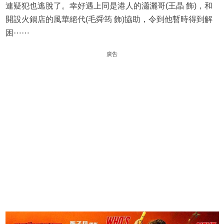
連疑犯也逃脫了。幸好遇上同是港人的瀟灑哥(王晶 飾)，和
開設火鍋店的風華絕代(毛舜筠 飾)協助，令到他暫時得到解
困⋯⋯
廣告