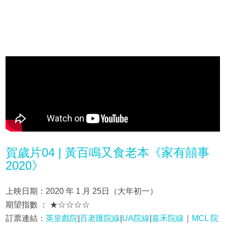
賀歲片04 | 黃百鳴又食老本《家有囍事
2020》
上映日期：2020 年 1 月 25日（大年初一）
期望指數 ： ★☆☆☆☆
訂票連結：
英皇戲院
|
百老匯院線
|
UA院線
|
嘉禾院線
｜
MCL 院