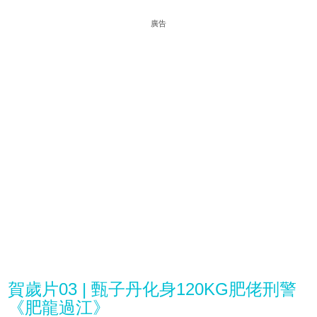
廣告
賀歲片03 | 甄子丹化身120KG肥佬刑警
《肥龍過江》