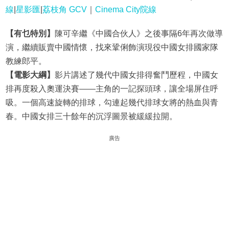
線
|
星影匯
|
荔枝角 GCV
｜
Cinema City院線
【有乜特別】
陳可辛繼《中國合伙人》之後事隔6年再次做導
演，繼續販賣中國情懷，找來鞏俐飾演現役中國女排國家隊
教練郎平。
【電影大綱】
影片講述了幾代中國女排得奮鬥歷程，中國女
排再度殺入奧運決賽——主角的一記探頭球，讓全場屏住呼
吸。一個高速旋轉的排球，勾連起幾代排球女將的熱血與青
春。中國女排三十餘年的沉浮圖景被緩緩拉開。
廣告