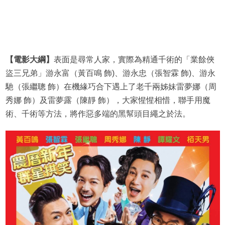
【電影大綱】
表面是尋常人家，實際為精通千術的「業餘俠
盜三兄弟」游永富（黃百鳴 飾)、游永忠（張智霖 飾)、游永
馳（張繼聰 飾）在機緣巧合下遇上了老千兩姊妹雷夢娜（周
秀娜 飾）及雷夢露（陳靜 飾），大家惺惺相惜，聯手用魔
術、千術等方法，將作惡多端的黑幫頭目繩之於法。