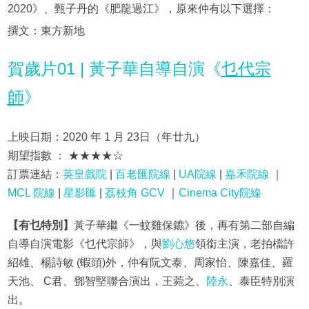
2020》、甄子丹的《肥龍過江》，原來仲有以下選擇：
撰文：東方新地
賀歲片01 | 黃子華自導自演《
乜代宗
師
》
上映日期：2020 年 1 月 23日（年廿九）
期望指數 ： ★★★★☆
訂票連結：
英皇戲院
|
百老匯院線
|
UA院線
|
嘉禾院線
｜
MCL 院線
|
星影匯
|
荔枝角 GCV
｜
Cinema City院線
【有乜特別】
黃子華繼《一蚊雞保鑣》後，再有第二部自編
自導自演電影《乜代宗師》，與
劉心悠
領銜主演，老拍檔許
紹雄、楊詩敏 (蝦頭)外，仲有阮文泰、周家怡、陳嘉佳、羅
天池、 C君、鄧智堅聯合演出，王菀之、
陸永
、泰臣特別演
出。