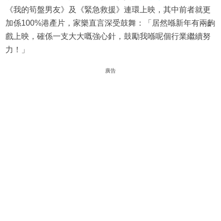
《我的筍盤男友》及《緊急救援》連環上映，其中前者就更
加係100%港產片，家樂直言深受鼓舞：「居然喺新年有兩齣
戲上映，確係一支大大嘅強心針，鼓勵我喺呢個行業繼續努
力！」
廣告