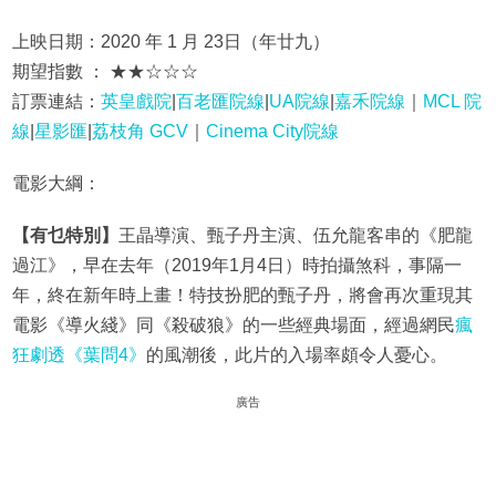
上映日期：2020 年 1 月 23日（年廿九）
期望指數 ： ★★☆☆☆
訂票連結：
英皇戲院
|
百老匯院線
|
UA院線
|
嘉禾院線
｜
MCL 院
線
|
星影匯
|
荔枝角 GCV
｜
Cinema City院線
電影大綱：
【有乜特別】
王晶導演、甄子丹主演、伍允龍客串的《肥龍
過江》，早在去年（2019年1月4日）時拍攝煞科，事隔一
年，終在新年時上畫！特技扮肥的甄子丹，將會再次重現其
電影《導火綫》同《殺破狼》的一些經典場面，經過網民
瘋
狂劇透《葉問4》
的風潮後，此片的入場率頗令人憂心。
廣告