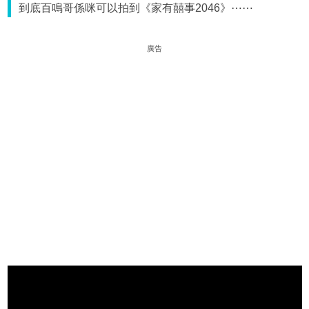
到底百鳴哥係咪可以拍到《家有囍事2046》⋯⋯
廣告