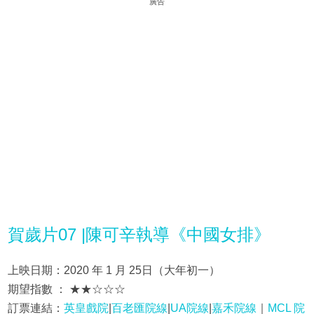
廣告
賀歲片07 |陳可辛執導《中國女排》
上映日期：2020 年 1 月 25日（大年初一）
期望指數 ： ★★☆☆☆
訂票連結：
英皇戲院
|
百老匯院線
|
UA院線
|
嘉禾院線
｜
MCL 院