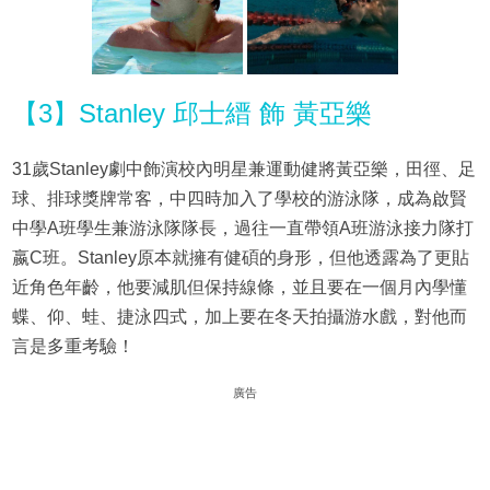
【3】Stanley 邱士縉 飾 黃亞樂
31歲Stanley劇中飾演校內明星兼運動健將黃亞樂，田徑、足
球、排球獎牌常客，中四時加入了學校的游泳隊，成為啟賢
中學A班學生兼游泳隊隊長，過往一直帶領A班游泳接力隊打
嬴C班。Stanley原本就擁有健碩的身形，但他透露為了更貼
近角色年齡，他要減肌但保持線條，並且要在一個月內學懂
蝶、仰、蛙、捷泳四式，加上要在冬天拍攝游水戲，對他而
言是多重考驗！
廣告