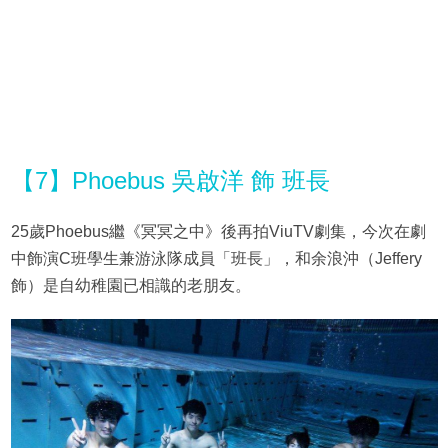
【7】Phoebus 吳啟洋 飾 班長
25歲Phoebus繼《冥冥之中》後再拍ViuTV劇集，今次在劇
中飾演C班學生兼游泳隊成員「班長」，和余浪沖（Jeffery
飾）是自幼稚園已相識的老朋友。