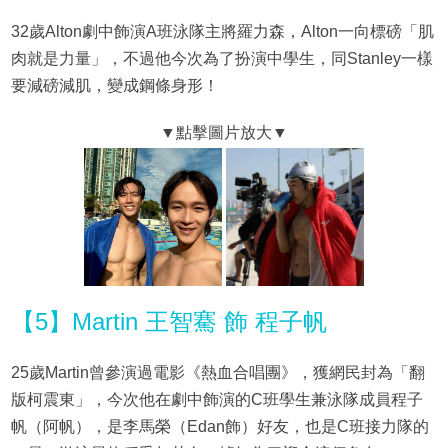
32歲Alton劇中飾演A班泳隊主將羅力森，Alton一向標磅「肌
肉就是力量」，不過他今次為了扮演中學生，同Stanley一樣
要減磅減肌，變成鋼條身形！
【5】Martin 王智騫 飾 程子帆
25歲Martin曾參演過電影《熱血合唱團》，獲網民封為「翻
版柯震東」，今次他在劇中飾演的C班學生兼泳隊成員程子
帆（阿帆），是李馬榮（Edan飾）好友，也是C班接力隊的