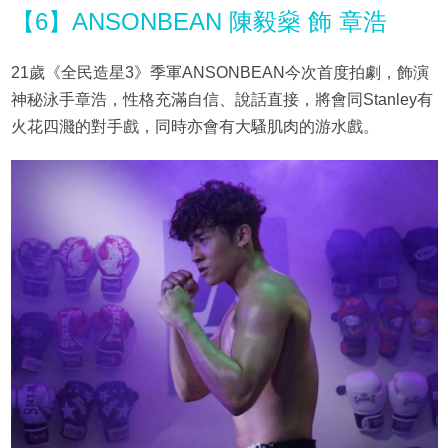
【6】ANSONBEAN 陳毅燊 飾 章浩
21歲《全民造星3》季軍ANSONBEAN今次首度拍劇，飾演
神秘泳手章浩，性格充滿自信、說話直接，將會同Stanley有
火花四濺的對手戲，同時亦會有大騷肌肉的游水戲。