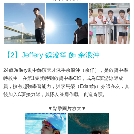
【2】Jeffery 魏浚笙 飾 余浪沖
24歲Jeffery劇中飾演天才泳手余浪沖（余仔），是啟賢中學
轉校生，在第1集就轉到啟賢中學C班，成為C班游泳隊成
員，擁有超強學習能力，與李馬榮（Edan飾）亦師亦友，其
後加入C班接力隊，與隊友並肩作戰，創造奇蹟。