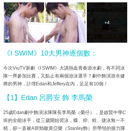
+4
+4
《I SWIM》10大男神逐個數：
今次ViuTV新劇《I SWIM》大講熱血青春游水劇，有不同泳
隊一齊參加比賽，又點止有兩個游泳選手？劇中飾演游水健
將的男神，計埋Edan和Jeffery在內，足足有10個！
【1】Edan 呂爵安 飾 李馬榮
25歲Edan劇中飾演泳隊隊長李馬榮（榮仔），是啟賢中學C
班的全能泳手，從三歲開始習泳，蝶、仰、蛙、捷泳無一不
精，卻一直被A班勁敵黃亞樂（Stanley飾）所帶領的接力隊