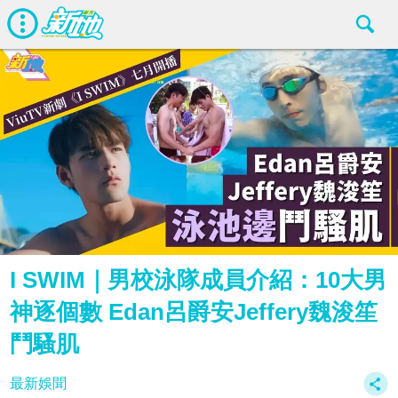
I SWIM｜男校泳隊成員介紹：10大男
神逐個數 Edan呂爵安Jeffery魏浚笙
鬥騷肌
最新娛聞