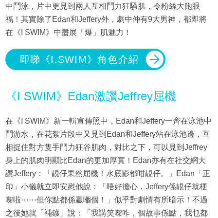
中鬥泳，片中更見到兩人互相鬥力狂騷肌，令粉絲大飽眼
福！其實除了Edan和Jeffery外，劇中仲有9大男神，都即將
在《I SWIM》中盡展「爆」肌魅力！
即睇《I.SWIM》角色介紹
《I SWIM》Edan激讚Jeffrey屈機
在《I SWIM》新一輯宣傳照中，Edan和Jeffery一齊在泳池中
鬥游水，在花絮片段中又見到Edan和Jeffery站在泳池邊，互
相捉住對方隻手鬥力狂谷肌肉，對比之下，可以見到Jeffrey
身上的肌肉明顯比Edan的更加厚實！Edan亦有在社交網大
讚Jeffery：「靚仔果然屈機！水底影都咁靚仔。」Edan「正
印」小儀就立即安慰他說：「唔好擔心，Jeffery係靚仔就梗
㗎啦⋯⋯但你點都係贏嗰個！」似乎對劇情有所暗示！不過
之後她就「補鑊」說：「我講笑㗎咋，個故事係點，我乜都