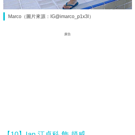
Marco（圖片來源：IG@imarco_p1x3l）
廣告
【10】Ian 江卓科 飾 趙威