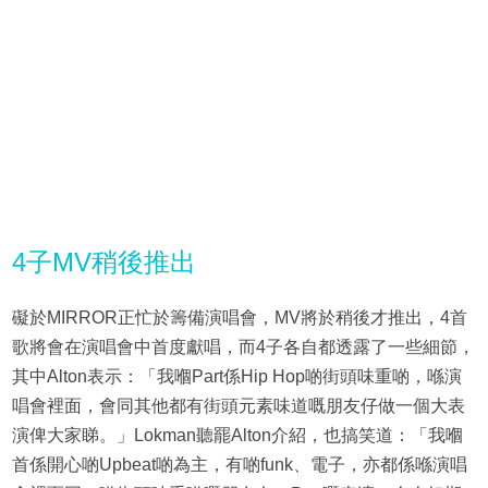
4子MV稍後推出
礙於MIRROR正忙於籌備演唱會，MV將於稍後才推出，4首
歌將會在演唱會中首度獻唱，而4子各自都透露了一些細節，
其中Alton表示：「我嗰Part係Hip Hop啲街頭味重啲，喺演
唱會裡面，會同其他都有街頭元素味道嘅朋友仔做一個大表
演俾大家睇。」Lokman聽罷Alton介紹，也搞笑道：「我嗰
首係開心啲Upbeat啲為主，有啲funk、電子，亦都係喺演唱