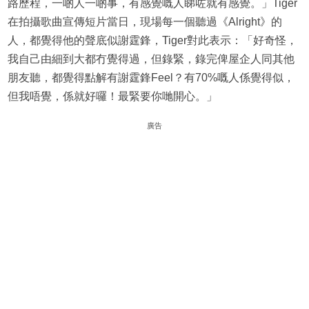
路歷程，一啲人一啲事，有感覺嘅人睇咗就有感覺。」Tiger
在拍攝歌曲宣傳短片當日，現場每一個聽過《Alright》的
人，都覺得他的聲底似謝霆鋒，Tiger對此表示：「好奇怪，
我自己由細到大都冇覺得過，但錄緊，錄完俾屋企人同其他
朋友聽，都覺得點解有謝霆鋒Feel？有70%嘅人係覺得似，
但我唔覺，係就好囉！最緊要你哋開心。」
廣告