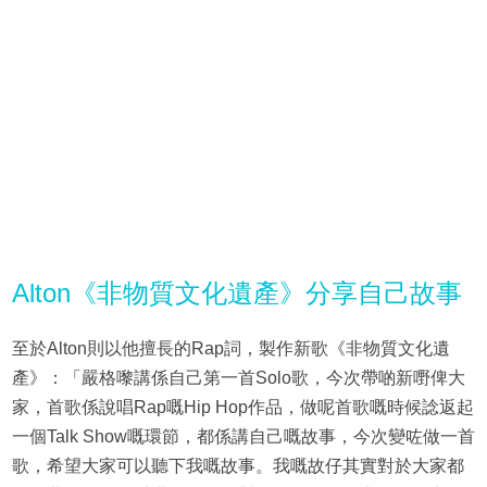
Alton《非物質文化遺產》分享自己故事
至於Alton則以他擅長的Rap詞，製作新歌《非物質文化遺
產》：「嚴格嚟講係自己第一首Solo歌，今次帶啲新嘢俾大
家，首歌係說唱Rap嘅Hip Hop作品，做呢首歌嘅時候諗返起
一個Talk Show嘅環節，都係講自己嘅故事，今次變咗做一首
歌，希望大家可以聽下我嘅故事。我嘅故仔其實對於大家都