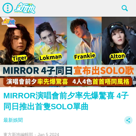
MIRROR演唱會前夕率先爆驚喜 4子
同日推出首隻SOLO單曲
最新娛聞
東方新地編輯部
Jan 5 2024