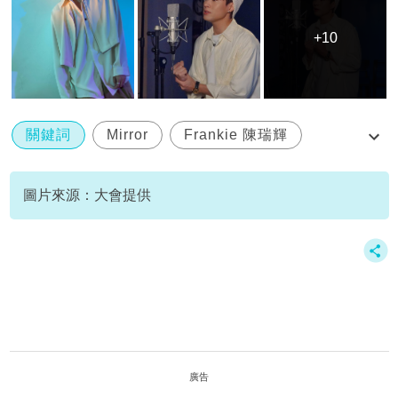
+10
+10
關鍵詞
Mirror
Frankie 陳瑞輝
Lokman 楊樂文
Tiger 邱傲然
圖片來源：大會提供
廣告