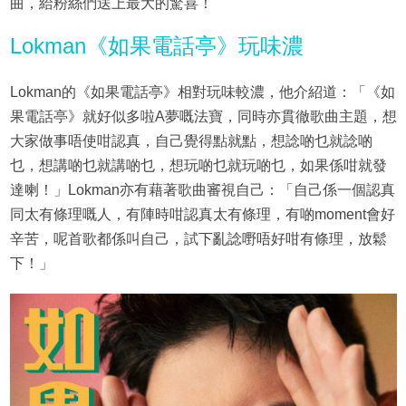
曲，給粉絲們送上最大的驚喜！
Lokman《如果電話亭》玩味濃
Lokman的《如果電話亭》相對玩味較濃，他介紹道：「《如
果電話亭》就好似多啦A夢嘅法寶，同時亦貫徹歌曲主題，想
大家做事唔使咁認真，自己覺得點就點，想諗啲乜就諗啲
乜，想講啲乜就講啲乜，想玩啲乜就玩啲乜，如果係咁就發
達喇！」Lokman亦有藉著歌曲審視自己：「自己係一個認真
同太有條理嘅人，有陣時咁認真太有條理，有啲moment會好
辛苦，呢首歌都係叫自己，試下亂諗嘢唔好咁有條理，放鬆
下！」