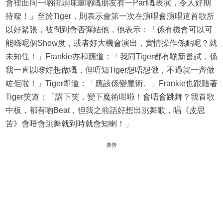
會裡面同一啲街頭味重啲嘅朋友有一Part嘅表演，令人好期
待㗎！」至於Tiger，則表示會第一次在演唱會演唱這首歌所
以好緊張，被問到會否彈結他，他表示：「係有機會可以可
能喺呢個Show度，或者好大機會演出，實情操作係點呢？就
未知住！」Frankie亦和應道：「我同Tiger都有啲新嘗試，係
我一直以嚟好想做嘅，但唔知Tiger想唔想做，不過就一齊做
咗佢啦！」Tiger即道：「應該係變魔術。」Frankie也跟隨著
Tiger笑道：「講下笑，變下魔術咁啦！會唔會跳舞？我首歌
中板，都有啲Beat，但我之前話好想出跳舞歌，唱《皮思
苦》會唔會跳舞就到時就會知喇！」
廣告