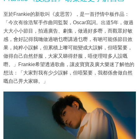
至於Frankie的新歌叫《皮思苦》，是一首抒情中板作品：
「今次有徐浩幫手作曲同監製，Oscar寫詞。出道5年，做過
大大小小節目，拍過廣告、劇集，做過好多嘢，而觀眾好敏
感，會好記得我哋做過啲乜嘢講過乜嘢，有啲可能係節目效
果，純粹小誤解，但累積上嚟可能變成大誤解，但唔緊要，
做得自己自然舒服，大家又睇得舒服，唔使理咁多人設嘅
嘢。」Frankie希望透過歌曲，讓皮寶寶及廣大樂迷了解他的
想法：「大家對我有少少誤解，但唔緊要，我都係會做自然
嘅自己畀大家睇。」