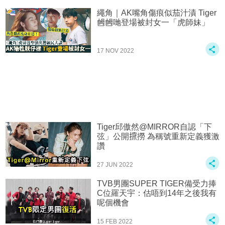
繩角｜AK嘴角傷痕似茄汁漬 Tiger
乸乸哋登場被封女一「虎師妹」
17 NOV 2022
Tiger邱傲然@MIRROR自認「下
弦」公開𢱑撈 為稱號重新定義獲激
讚
27 JUN 2022
TVB男團SUPER TIGER備受力捧
C位羅天宇：估唔到14年之後我有
呢個機會
15 FEB 2022