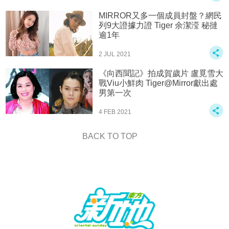
MIRROR又多一個成員封盤？網民
列9大證據力證 Tiger 余潔滢 秘撻
逾1年
2 JUL 2021
《向西聞記》拍成賀歲片 盧覓雪大
戰Viu小鮮肉 Tiger@Mirror獻出處
男第一次
4 FEB 2021
BACK TO TOP