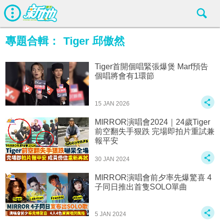
專題合輯：
Tiger 邱傲然
Tiger首開個唱緊張爆煲 Marf預告
個唱將會有1環節
15 JAN 2026
MIRROR演唱會2024｜24歲Tiger
前空翻失手狠跌 完場即拍片重試兼
報平安
30 JAN 2024
MIRROR演唱會前夕率先爆驚喜 4
子同日推出首隻SOLO單曲
5 JAN 2024