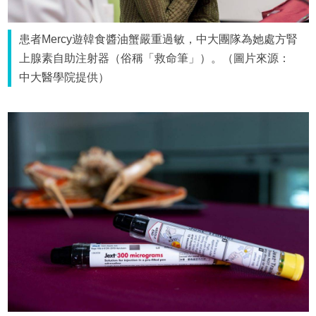
患者Mercy遊韓食醬油蟹嚴重過敏，中大團隊為她處方腎
上腺素自助注射器（俗稱「救命筆」）。（圖片來源：
中大醫學院提供）