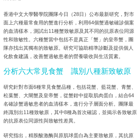
香港中文大學醫學院團隊今日（28日）公布最新研究，對市
面上六種最常食用的蟹進行分析，利用64個蟹過敏確診個案
的血清樣本，測試出11種蟹致敏原及其不同的抗原表位同源
性和致敏性。六種蟹當中包括不是真正「蟹」的皇帝蟹，團
隊亦找出其獨有的致敏原。研究可協助精準診斷及提供個人
化飲食建議，改善蟹過敏患者的營養吸收與生活質素。
分析六大常見食蟹 識別八種新致敏原
研究針對市面6種常見食蟹品種，包括花蟹、藍花蟹、青蟹、
松葉蟹、大閘蟹及皇帝蟹，從蟹鉗中提取肌肉蛋白，結合64
名確診蟹過敏患者的血清樣本，進行分子層面分析。團隊最
終識別出11種致敏原，其中8種為首次確認，並揭示各致敏原
的抗原表位同源性與致敏性差異。
研究指出，精胺酸激酶與原肌球蛋白為主要致敏原，其抗原