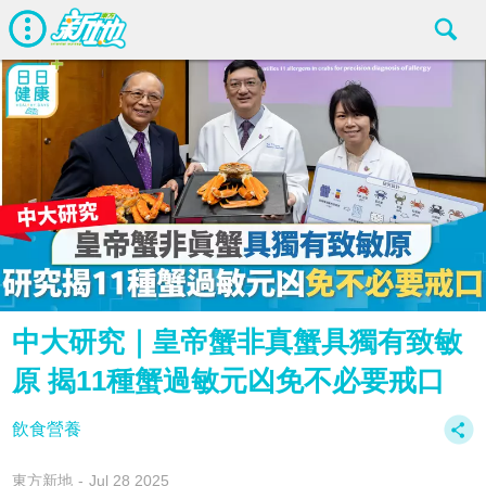
中大研究｜皇帝蟹非真蟹具獨有致敏
原 揭11種蟹過敏元凶免不必要戒口
飲食營養
東方新地
Jul 28 2025