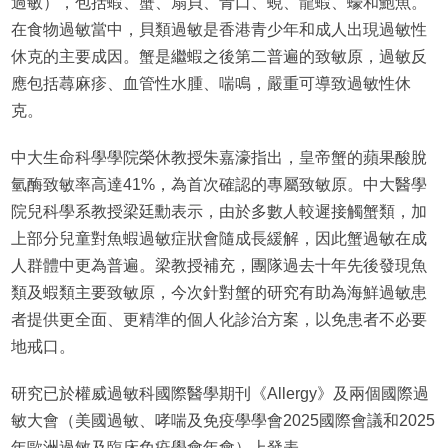
過敏），包括蝦、蟹、扇貝、青口、蜆、龍蝦、蠔和鮑魚。
在食物過敏當中，貝類過敏是香港青少年和成人出現過敏性
休克的主要成因。蟹是繼蝦之後第二普遍的致敏原，過敏反
應包括蕁麻疹、血管性水腫、喘鳴，嚴重可導致過敏性休
克。
中大生命科學學院榮休教授朱嘉濠指出，皇帝蟹的蘋果酸脫
氫酶致敏率高達41%，為首次確認的專屬致敏原。中大醫學
院兒科學系教授梁廷勳表示，由於多數人較遲接觸蟹類，加
上部分兒童對魚蝦過敏症狀會隨成長緩解，因此蟹過敏在成
人群體中更為普遍。梁教授補充，團隊過去十年先後發現魚
類及蝦類主要致敏原，今次針對蟹的研究有助為海鮮過敏患
者提供更全面、更精準的個人化診治方案，以免患者不必要
地戒口。
研究已於權威過敏科國際醫學期刊《Allergy》及兩個國際過
敏大會（美國過敏、哮喘及免疫學學會2025國際會議和2025
年歐洲過敏及臨床免疫學會年會）上發表。