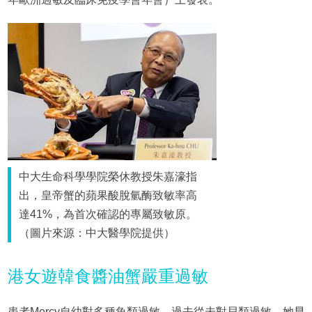
中大生命科學學院榮休教授朱嘉濠指
出，皇帝蟹的蘋果酸脫氫酶致敏率高
達41%，為首次確認的專屬致敏原。
（圖片來源：中大醫學院提供）
港女遊韓食醬油蟹嚴重過敏
患者Mercy自幼對多種魚類過敏，過去從未對貝類過敏。她早