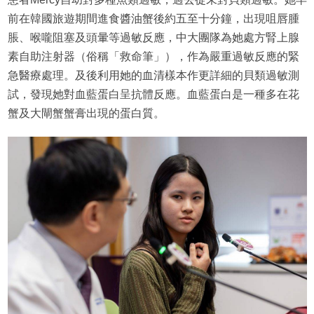
前在韓國旅遊期間進食醬油蟹後約五至十分鐘，出現咀唇腫
脹、喉嚨阻塞及頭暈等過敏反應，中大團隊為她處方腎上腺
素自助注射器（俗稱「救命筆」），作為嚴重過敏反應的緊
急醫療處理。及後利用她的血清樣本作更詳細的貝類過敏測
試，發現她對血藍蛋白呈抗體反應。血藍蛋白是一種多在花
蟹及大閘蟹蟹膏出現的蛋白質。