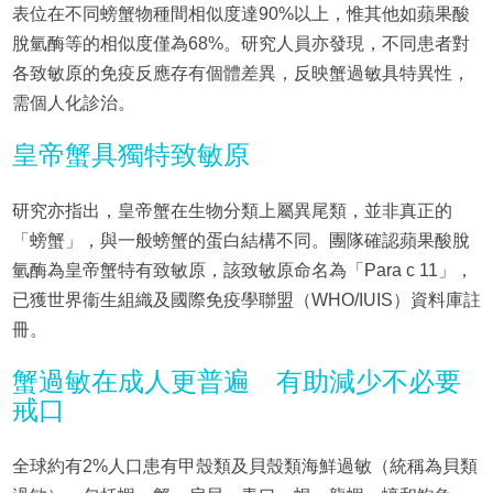
表位在不同螃蟹物種間相似度達90%以上，惟其他如蘋果酸
脫氫酶等的相似度僅為68%。研究人員亦發現，不同患者對
各致敏原的免疫反應存有個體差異，反映蟹過敏具特異性，
需個人化診治。
皇帝蟹具獨特致敏原
研究亦指出，皇帝蟹在生物分類上屬異尾類，並非真正的
「螃蟹」，與一般螃蟹的蛋白結構不同。團隊確認蘋果酸脫
氫酶為皇帝蟹特有致敏原，該致敏原命名為「Para c 11」，
已獲世界衞生組織及國際免疫學聯盟（WHO/IUIS）資料庫註
冊。
蟹過敏在成人更普遍 有助減少不必要
戒口
全球約有2%人口患有甲殼類及貝殼類海鮮過敏（統稱為貝類