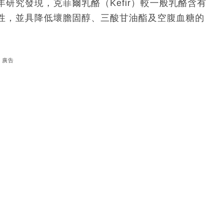
研究發現，克菲爾乳酪（Kefir）較一般乳酪含有
性，並具降低壞膽固醇、三酸甘油酯及空腹血糖的
廣告