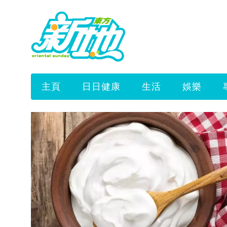
主頁
日日健康
生活
娛樂