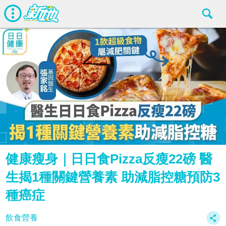
健康瘦身｜日日食Pizza反瘦22磅 醫
生揭1種關鍵營養素 助減脂控糖預防3
種癌症
飲食營養