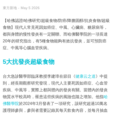
東方新地
May 5 2026
【哈佛認證/哈佛研究/超級食物/防癌/降膽固醇/抗炎食物/超級
食物】現代人常見死因如癌症、中風、心臟病、糖尿病等，
都與身體的慢性發炎有一定關聯。而哈佛醫學院的一項長達
20年的研究指出，有5種食物能夠有效抗發炎，並可預防癌
症、中風等心腦血管疾病。
5大抗發炎超級食物
台大急診醫學部臨床教授李建璋在節目《
健康云之道
》中提
到，經長期觀察研究發現，現代人主要死因如癌症、心血管
疾病、中風等，實際上都與體內的發炎有關。當體內的發炎
物質水平較高時，罹患這些疾病的風險也隨之增加。他指
哈
佛醫學院
於2024年3月發表了一項研究，該研究超過10萬名
護理師參與，參與者需要記錄其每天飲食內容，並每月抽血