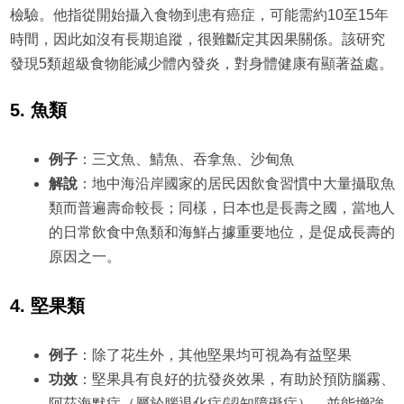
檢驗。他指從開始攝入食物到患有癌症，可能需約10至15年
時間，因此如沒有長期追蹤，很難斷定其因果關係。該研究
發現5類超級食物能減少體內發炎，對身體健康有顯著益處。
5. 魚類
例子
：三文魚、鯖魚、吞拿魚、沙甸魚
解說
：地中海沿岸國家的居民因飲食習慣中大量攝取魚
類而普遍壽命較長；同樣，日本也是長壽之國，當地人
的日常飲食中魚類和海鮮占據重要地位，是促成長壽的
原因之一。
4. 堅果類
例子
：除了花生外，其他堅果均可視為有益堅果
功效
：堅果具有良好的抗發炎效果，有助於預防腦霧、
阿茲海默症（屬於腦退化症/認知障礙症），並能增強