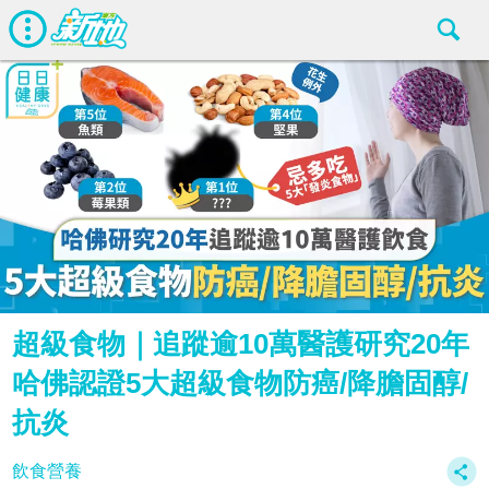
超級食物｜追蹤逾10萬醫護研究20年
哈佛認證5大超級食物防癌/降膽固醇/
抗炎
飲食營養