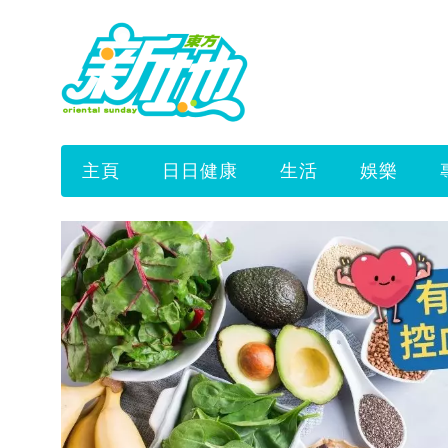
主頁
日日健康
生活
娛樂