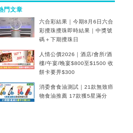
熱門文章
六合彩結果｜今期8月6日六合
彩攪珠攪珠即時結果｜中獎號
碼＋下期攪珠日
人情公價2026｜酒店/會所/酒
樓/午宴/晚宴$800至$1500 收
餅卡要畀$300
消委會食油測試｜21款無致癌
物食油推薦 17款獲5星滿分