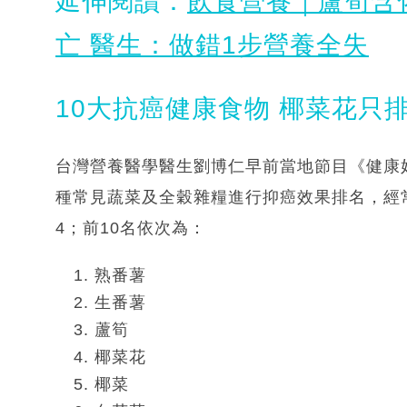
延伸閱讀：
飲食營養｜蘆筍含
亡 醫生：做錯1步營養全失
10大抗癌健康食物 椰菜花只排
台灣營養醫學醫生劉博仁早前當地節目《健康
種常見蔬菜及全穀雜糧進行抑癌效果排名，經
4；前10名依次為：
熟番薯
生番薯
蘆筍
椰菜花
椰菜