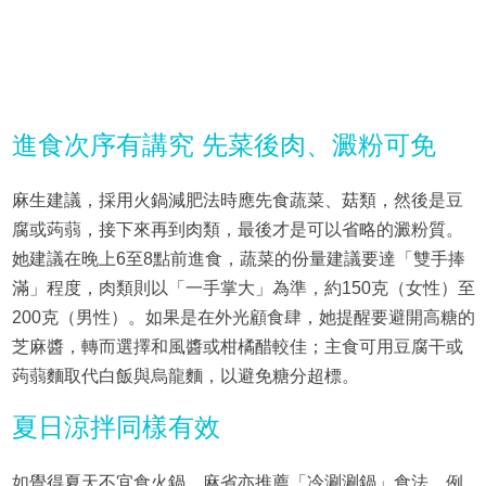
進食次序有講究 先菜後肉、澱粉可免
麻生建議，採用火鍋減肥法時應先食蔬菜、菇類，然後是豆
腐或蒟蒻，接下來再到肉類，最後才是可以省略的澱粉質。
她建議在晚上6至8點前進食，蔬菜的份量建議要達「雙手捧
滿」程度，肉類則以「一手掌大」為準，約150克（女性）至
200克（男性）。如果是在外光顧食肆，她提醒要避開高糖的
芝麻醬，轉而選擇和風醬或柑橘醋較佳；主食可用豆腐干或
蒟蒻麵取代白飯與烏龍麵，以避免糖分超標。
夏日涼拌同樣有效
如覺得夏天不宜食火鍋，麻省亦推薦「冷涮涮鍋」食法，例