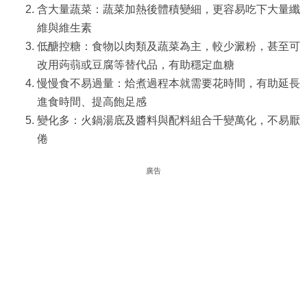
含大量蔬菜：蔬菜加熱後體積變細，更容易吃下大量纖
維與維生素
低醣控糖：食物以肉類及蔬菜為主，較少澱粉，甚至可
改用蒟蒻或豆腐等替代品，有助穩定血糖
慢慢食不易過量：烚煮過程本就需要花時間，有助延長
進食時間、提高飽足感
變化多：火鍋湯底及醬料與配料組合千變萬化，不易厭
倦
廣告