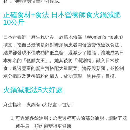
材，同時控制份量即可達成。
正確食材+食法 日本營養師食火鍋減肥
10公斤
日本營養師「麻生れいみ」於當地傳媒《Women’s Health》
撰文，指自己最初是針對糖尿病患者開發這套低醣飲食法，
結果卻發現不僅成功降低血糖，還減少了體脂，讓她成為日
本知名的「低醣女王」。她其後將「涮涮鍋」融入日常飲
食，透過豐富的蛋白質搭配大量蔬菜、海藻與菇類，並控制
糖分攝取及延後澱粉的攝入，成功實現「飽住瘦」目標。
火鍋減肥法5大好處
麻生指出，火鍋有5大好處，包括：
可過濾多餘油脂：烚煮過程可去除部分油脂，讓豬五花
或牛肩一類肉類變得更健康