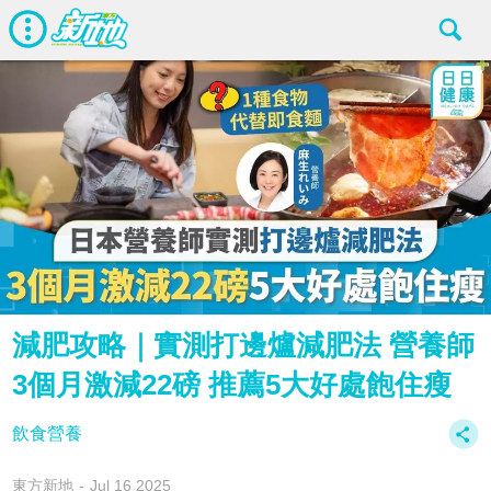
減肥攻略｜實測打邊爐減肥法 營養師
3個月激減22磅 推薦5大好處飽住瘦
飲食營養
東方新地
Jul 16 2025