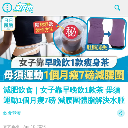
減肥飲食｜女子靠早晚飲1款茶 毋須
運動1個月瘦7磅 減腰圍體脂解決水腫
飲食營養
東方新地
Apr 10 2026