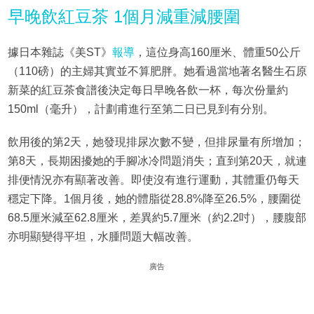
早晚飲紅豆茶 1個月減重減腰圍
據日本雜誌《美ST》
報導
，這位身高160厘米、體重50公斤
（110磅）的主婦其實並不算肥胖。她看過當地著名醫生石原
新菜的紅豆茶食譜後決定每日早晚各飲一杯，每次份量約
150ml（毫升），計劃甫進行至第二日已見到有分別。
飲用後的第2天，她發現排尿次數不變，但排尿量有所增加；
第8天，長期困擾她的手腳冰冷問題消失；直到第20天，就連
排便情況亦有顯著改善。即使沒有進行運動，其體重仍每天
穩定下降。1個月後，她的體脂從28.8%降至26.5%，腰圍從
68.5厘米減至62.8厘米，差異約5.7厘米（約2.2吋），腰腹部
亦明顯變得平坦，水腫問題大幅改善。
廣告