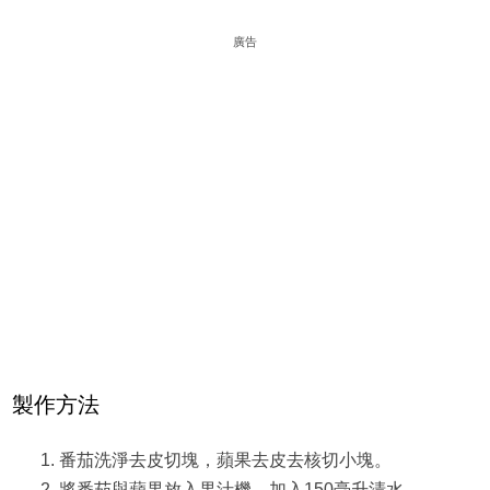
廣告
製作方法
番茄洗淨去皮切塊，蘋果去皮去核切小塊。
將番茄與蘋果放入果汁機，加入150毫升清水。