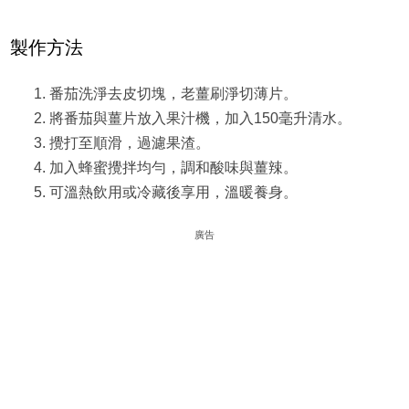
製作方法
番茄洗淨去皮切塊，老薑刷淨切薄片。
將番茄與薑片放入果汁機，加入150毫升清水。
攪打至順滑，過濾果渣。
加入蜂蜜攪拌均勻，調和酸味與薑辣。
可溫熱飲用或冷藏後享用，溫暖養身。
廣告