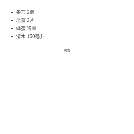
番茄 2個
老薑 2片
蜂蜜 適量
清水 150毫升
廣告