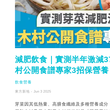
減肥飲食｜實測半年激減3
村公開食譜專家3招保營養
飲食營養
東方新地
Jun 3 2025
芽菜因其低熱量、高膳食纖維及多種營養成分