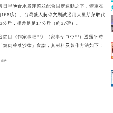
每日早晚食水煮芽菜並配合固定運動之下，體重在
（約158磅）。台灣藝人蔣偉文則試過用大量芽菜取代
3公斤，相差足足17公斤（約37磅）。
目《作家事吧!!!》（家事ヤロウ!!!）透露平時
「燒肉芽菜沙律」食譜，其材料及製作方法如下：
廣告