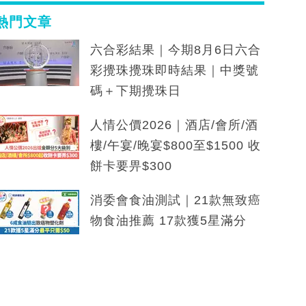
熱門文章
六合彩結果｜今期8月6日六合
彩攪珠攪珠即時結果｜中獎號
碼＋下期攪珠日
人情公價2026｜酒店/會所/酒
樓/午宴/晚宴$800至$1500 收
餅卡要畀$300
消委會食油測試｜21款無致癌
物食油推薦 17款獲5星滿分