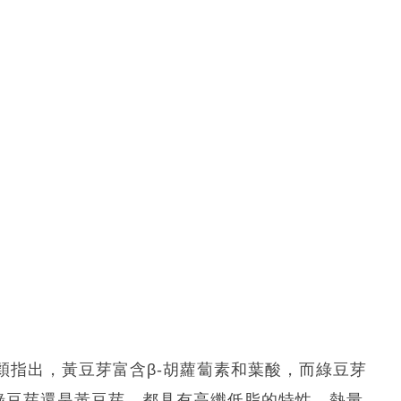
穎指出，黃豆芽富含β-胡蘿蔔素和葉酸，而綠豆芽
綠豆芽還是黃豆芽，都具有高纖低脂的特性，熱量