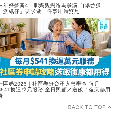
中年好聲音4｜肥媽親揭造馬爭議 自爆曾獲
「派紙仔」要求做一件事即時劈炮
社區券2026｜社區券無資產入息審查 每月
$541換過萬元服務 全日照顧／送飯／復康都用
得
BACK TO TOP