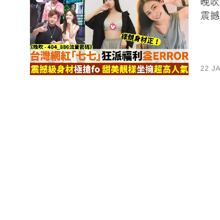
晚吹
震撼
22 J