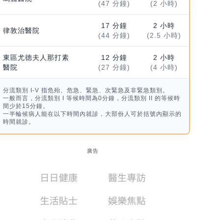
(47 分鐘)
(2 小時)
17 分鐘
2 小時
律敦治醫院
(44 分鐘)
(2.5 小時)
東區尤德夫人那打素
12 分鐘
2 小時
醫院
(27 分鐘)
(4 小時)
分流類別 I-V 指危殆、危急、緊急、次緊急及非緊急類別。
一般而言，分流類別 I 等候時間為0分鐘，分流類別 II 的等候時
間少於15分鐘。
一半輪候病人能在以下時間內就診，大部份人可於括號內顯示的
時間就診。
廣告