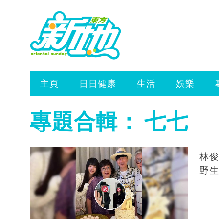
主頁
日日健康
生活
娛樂
專題合輯：
七七
林俊
野生