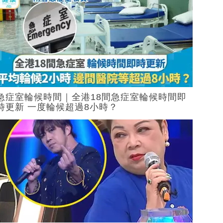
急症室輪候時間｜全港18間急症室輪候時間即
時更新 一度輪候超過8小時？