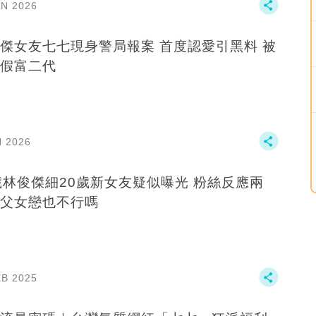
AN 2026
傑女友七七現身警局報案 首度認愛引黑料 被
假富二代
N 2026
歲林俊傑細20歲新女友疑似曝光 粉絲反應兩
父女戀也不行嗎
EB 2025