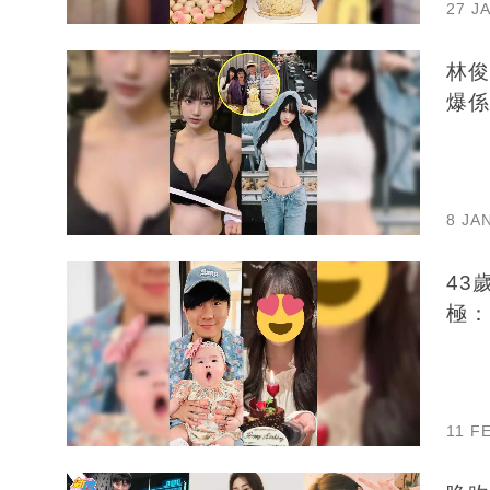
27 J
林俊
爆係
8 JA
43
極：
11 F