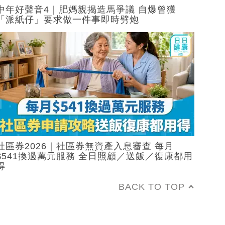
中年好聲音4｜肥媽親揭造馬爭議 自爆曾獲
「派紙仔」要求做一件事即時劈炮
社區券2026｜社區券無資產入息審查 每月
$541換過萬元服務 全日照顧／送飯／復康都用
得
BACK TO TOP