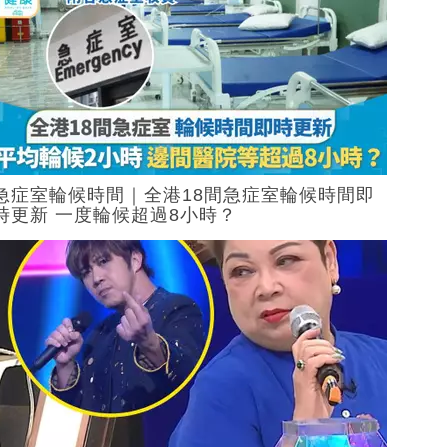
急症室輪候時間｜全港18間急症室輪候時間即
時更新 一度輪候超過8小時？