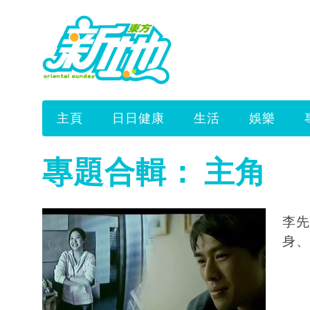
主頁
日日健康
生活
娛樂
專題合輯：
主角
李先
身、