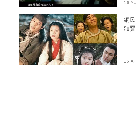
16 A
網民
頌賢
15 A