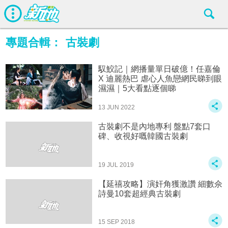
專題合輯：
古裝劇
馭鮫記｜網播量單日破億！任嘉倫
X 迪麗熱巴 虐心人魚戀網民睇到眼
濕濕｜5大看點逐個睇
13 JUN 2022
古裝劇不是內地專利 盤點7套口
碑、收視好嘅韓國古裝劇
19 JUL 2019
【延禧攻略】演奸角獲激讚 細數佘
詩曼10套超經典古裝劇
15 SEP 2018