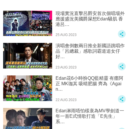
現場實況直擊呂爵安首次個唱場外
應援盛況美國爵屎想Edan騷肌 香
港呂…
25 AUG 2023
演唱會倒數兩日推全新國語跳唱作
品「呂總裁」感歌詞霸道‍️追女仔
好…
23 AUG 2023
Edan花6小時扮QQ藍精靈 有癦阿
正 MK珈其 吸晴肥腸 齊為《Agai
n…
22 AUG 2023
Edan淋雨️唔怕樣衰為MV學劍道一
年一首E式情歌打造「E先生」
系…