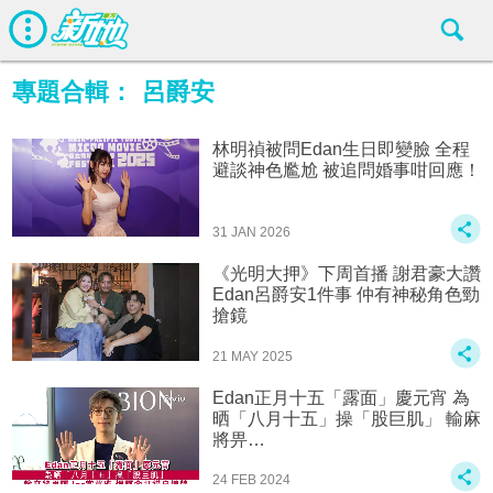
專題合輯：
呂爵安
林明禎被問Edan生日即變臉 全程
避談神色尷尬 被追問婚事咁回應！
31 JAN 2026
《光明大押》下周首播 謝君豪大讚
Edan呂爵安1件事 仲有神秘角色勁
搶鏡
21 MAY 2025
Edan正月十五「露面」慶元宵 為
晒「八月十五」操「股巨肌」 輸麻
將畀…
24 FEB 2024