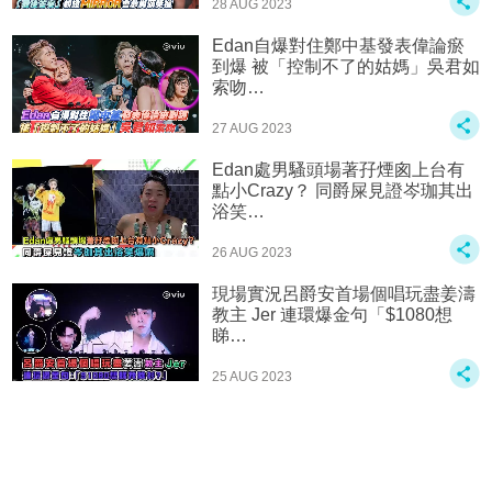
28 AUG 2023
Edan自爆對住鄭中基發表偉論瘀
到爆 被「控制不了的姑媽」吳君如
索吻…
27 AUG 2023
Edan處男騷頭場著孖煙囪上台有
點小Crazy？ 同爵屎見證岑珈其出
浴笑…
26 AUG 2023
現場實況呂爵安首場個唱玩盡姜濤‍️
教主 Jer 連環爆金句「$1080想
睇…
25 AUG 2023