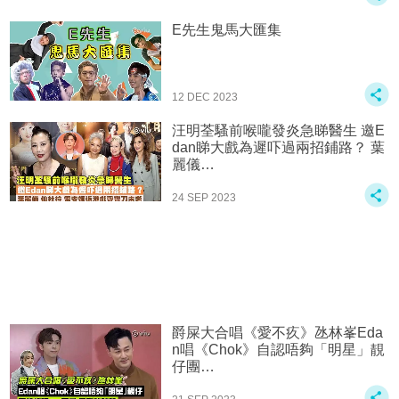
E先生鬼馬大匯集
12 DEC 2023
汪明荃騷前喉嚨發炎急睇醫生 邀E
dan睇大戲為遲吓過兩招鋪路？ 葉
麗儀…
24 SEP 2023
爵屎大合唱《愛不疚》氹林峯Eda
n唱《Chok》自認唔夠「明星」靚
仔團…