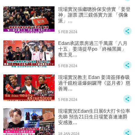
現場實況張繼聰扮保安傍實「姜登
神」謝票 讚三鏡係實力派 「偶像
派」…
5 FEB 2024
Edan承諾票房過三千萬露「八月
十五」姜濤提早po「終極黑圖」
教主見…
5 FEB 2024
現場實況教主 Edan 姜濤簽揮春吸
過千鏡粉逼爆銅鑼灣《盜月者》慈
善籌…
5 FEB 2024
現場實況Edan生日展6大打卡位率
先睇 預告21日生日場驚喜連連爵
安感激…
18 JAN 2024