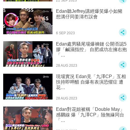
21 SEP 2023
Edan聽Jeffrey講經爆笑爆小如豬
想溝仔‍️‍‍同姜濤冇誤會
6 SEP 2023
Edan處男騷尾場爆褲鏈 公開否認5
膠「鹹濕指控」 自肥成功左擁右抱
「…
28 AUG 2023
現場實況 Edan見「九澤CP」互相
扶持即呷醋 自爆有表演恐懼症 遭
花…
28 AUG 2023
Edan對花姐被稱「Double May」
感黐線 爆「九澤CP」險無緣同台
「…