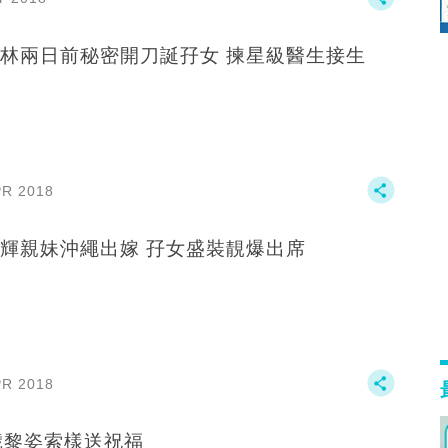
林兩日前秘密開刀誕孖女 揀星級醫生接生
PR 2018
輝親妹沖繩出嫁 孖女盛裝靚爆出席
PR 2018
歲黎姿索樣送祝福