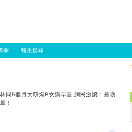
專欄
醫生搜尋
林同5個月大萌爆B女講早晨 網民激讚：差啲
暈！