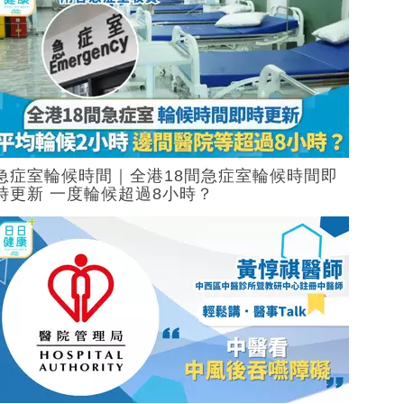
急症室輪候時間｜全港18間急症室輪候時間即
時更新 一度輪候超過8小時？