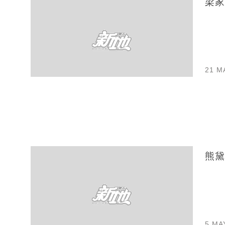
梁家
21 M
熊黛
5 MA