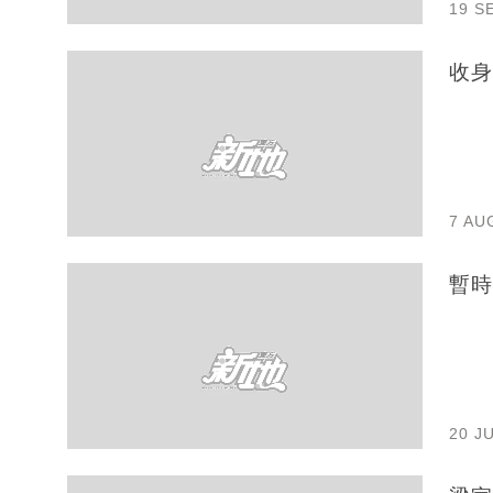
19 S
收身
7 AU
暫時
20 J