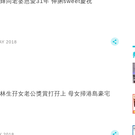
輝同老婆恩愛31年 伸脷sweet慶祝
AY 2018
林生孖女老公獎賞打孖上 母女掃港島豪宅
Y 2018