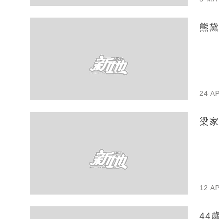
熊黛
24 A
梁家
12 A
44