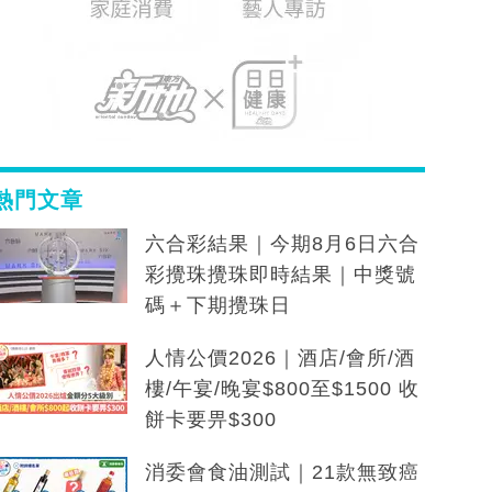
熱門文章
六合彩結果｜今期8月6日六合
彩攪珠攪珠即時結果｜中獎號
碼＋下期攪珠日
人情公價2026｜酒店/會所/酒
樓/午宴/晚宴$800至$1500 收
餅卡要畀$300
消委會食油測試｜21款無致癌