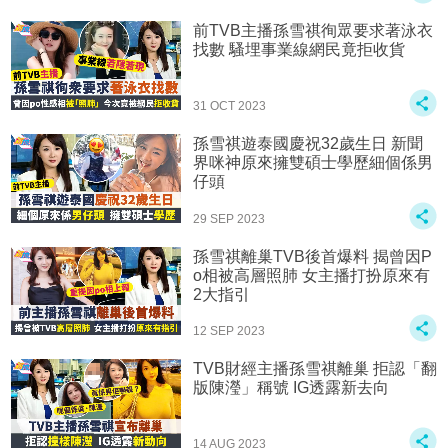
前TVB主播孫雪祺徇眾要求著泳衣
找數 騷埋事業線網民竟拒收貨
31 OCT 2023
孫雪祺遊泰國慶祝32歲生日 新聞
界咪神原來擁雙碩士學歷細個係男
仔頭
29 SEP 2023
孫雪祺離巢TVB後首爆料 揭曾因P
o相被高層照肺 女主播打扮原來有
2大指引
12 SEP 2023
TVB財經主播孫雪祺離巢 拒認「翻
版陳瀅」稱號 IG透露新去向
14 AUG 2023