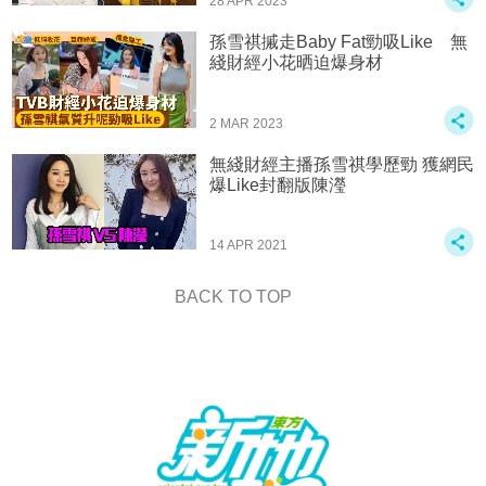
28 APR 2023
孫雪祺摵走Baby Fat勁吸Like 無
綫財經小花晒迫爆身材
2 MAR 2023
無綫財經主播孫雪祺學歷勁 獲網民
爆Like封翻版陳瀅
14 APR 2021
BACK TO TOP