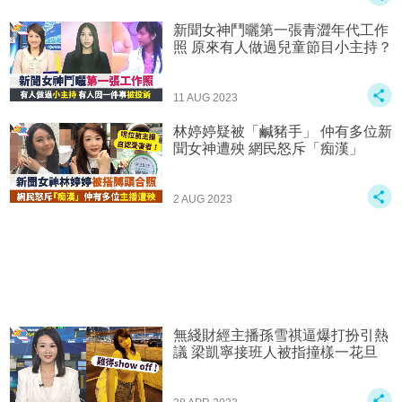
新聞女神鬥曬第一張青澀年代工作
照 原來有人做過兒童節目小主持？
11 AUG 2023
林婷婷疑被「鹹豬手」 仲有多位新
聞女神遭殃 網民怒斥「痴漢」
2 AUG 2023
無綫財經主播孫雪祺逼爆打扮引熱
議 梁凱寧接班人被指撞樣一花旦