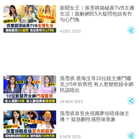
新聞女王｜孫雪祺揭秘真TVB主播
生活！親解網民5大疑問包括有冇
勾心鬥角
4 DEC 2023
孫雪祺 唐海汶等10位靚主播鬥曬
至少5年前舊照 有人愈變愈靚令網
民認唔出
14 NOV 2023
孫雪祺首登央視圓夢但唔係做主
播？ 疑急刪性感照保形象
6 NOV 2023