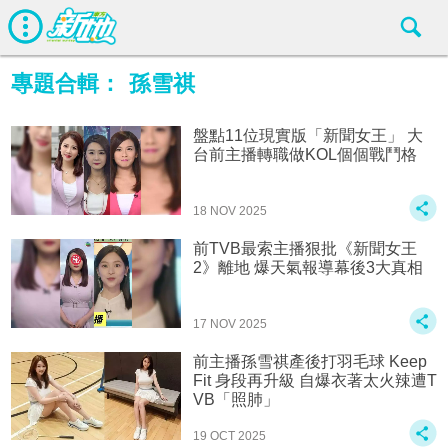
專題合輯：
孫雪祺
盤點11位現實版「新聞女王」 大
台前主播轉職做KOL個個戰鬥格
18 NOV 2025
前TVB最索主播狠批《新聞女王
2》離地 爆天氣報導幕後3大真相
17 NOV 2025
前主播孫雪祺產後打羽毛球 Keep
Fit 身段再升級 自爆衣著太火辣遭T
VB「照肺」
19 OCT 2025