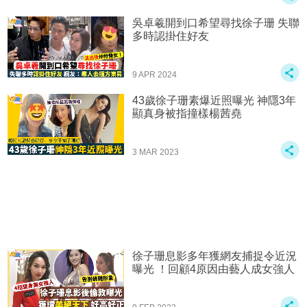
吳卓羲開到口希望尋找徐子珊 失聯
多 時認掛住好友
9 APR 2024
43歲徐子珊素爆近照曝光 神隱3年
顯真身被指撞樣楊茜堯
3 MAR 2023
徐子珊息影多年獲網友捕捉令近況
曝光 ！回顧4原因由藝人成女強人