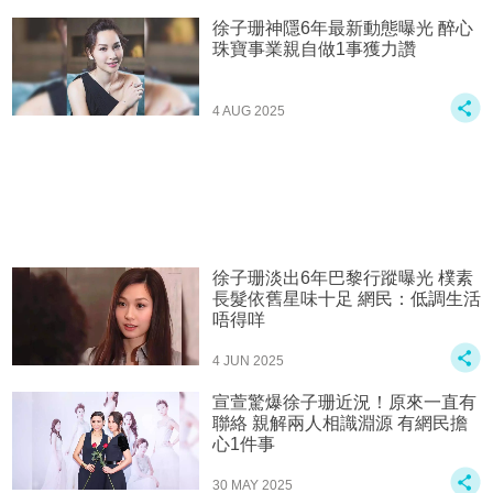
徐子珊神隱6年最新動態曝光 醉心
珠寶事業親自做1事獲力讚
4 AUG 2025
徐子珊淡出6年巴黎行蹤曝光 樸素
長髮依舊星味十足 網民：低調生活
唔得咩
4 JUN 2025
宣萱驚爆徐子珊近況！原來一直有
聯絡 親解兩人相識淵源 有網民擔
心1件事
30 MAY 2025