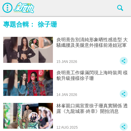
專題合輯：
徐子珊
炎明熹告別清純形象晒性感造型 大
騷纖腰及美腿意外撞樣前港姐冠軍
15 JAN 2026
炎明熹工作爆滿閃現上海時裝周 樣
貌升級撞樣徐子珊
14 JAN 2026
林峯親口揭宣萱徐子珊真實關係 透
露《九龍城寨·終章》開拍消息
12 AUG 2025