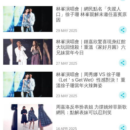
林峯演唱會｜網民點名「失蹤人
口」徐子珊 林峯親解未邀任嘉賓原
因
29 MAY 2025
林峯演唱會｜鍾嘉欣驚喜現身紅館
大玩回憶殺！重溫《家好月圓》六
兄妹當年今日
27 MAY 2025
林峯演唱會｜周秀娜 VS 徐子珊
《Let＇s Get Wet》性感對決！ 重
溫徐子珊當年火辣舞姿
23 MAY 2025
周嘉洛反串扮表姐 力撐姚焯菲新歌
網民：點解表妹可以忍到笑
16 APR 2025