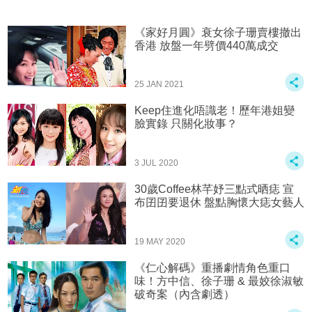
《家好月圓》衰女徐子珊賣樓撤出
香港 放盤一年劈價440萬成交
25 JAN 2021
Keep住進化唔識老！歷年港姐變
臉實錄 只關化妝事？
3 JUL 2020
30歲Coffee林芊妤三點式晒痣 宣
布囝囝要退休 盤點胸懷大痣女藝人
19 MAY 2020
《仁心解碼》重播劇情角色重口
味！方中信、徐子珊 & 最姣徐淑敏
破奇案（內含劇透）