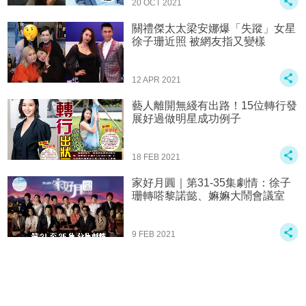
20 OCT 2021
關禮傑太太梁安娜爆「失蹤」女星
徐子珊近照 被網友指又變樣
12 APR 2021
藝人離開無綫有出路！15位轉行發
展好過做明星成功例子
18 FEB 2021
家好月圓｜第31-35集劇情：徐子
珊轉嗒黎諾懿、嫲嫲大鬧會議室
9 FEB 2021