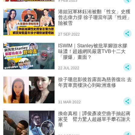
9 FEB 2023
港姐冠軍林鈺洧被翻「性女」史獲
曾志偉力撐 徐子珊當年講「性經」
險被雪
27 SEP 2022
ISWIM｜Stanley被批單腳游水膠
味濃！超越網民嚴選TVB十二大
「膠爆」畫面？
22 JUL 2022
徐子珊息影後首露面為慈善復出 去
年賣車賣樓決心到歐洲進修
31 MAR 2022
換命真相｜譚俊彥凌空曲手抽起蔣
家旻 臂力驚人超越單手攀石謝天
華