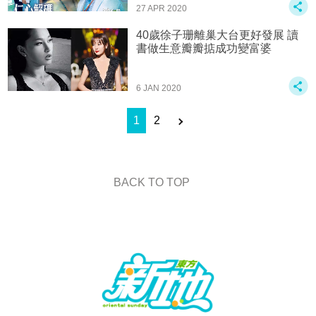
27 APR 2020
40歲徐子珊離巢大台更好發展 讀
書做生意瓣瓣掂成功變富婆
6 JAN 2020
1
2
BACK TO TOP