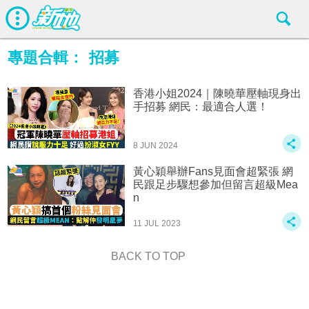
專題合輯：
招募
香港小姐2024｜陳曉華壓軸現身出
手招募 網民：最適合人選！
8 JUN 2024
黃心穎舉辦Fans見面會超緊張 網
民跟足步驟想參加但留言超級Mea
n
11 JUL 2023
BACK TO TOP