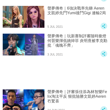
聲夢傳奇｜6強決戰率先睇 Aeren
文凱婷先鬥Yumi後鬥Gigi 連輸2局
5 JUL 2021
聲夢傳奇｜玩新賽制評審隨時撳燈
何晉樂揮低姚焯菲 炎明熹被李克勤
批「魂魄不齊」
3 JUL 2021
聲夢傳奇｜評審張佳添為林智樂Fe
lix淘汰平反 狠批險勝文凱婷Aeren
冇驚喜