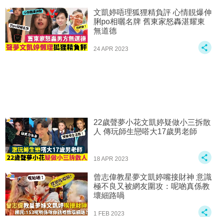
文凱婷唔理狐狸精負評 心情靚爆伸
脷po相曬名牌 舊東家怒轟湛耀東
無道德
24 APR 2023
22歲聲夢小花文凱婷疑做小三拆散
人 傳玩師生戀嗒大17歲男老師
18 APR 2023
曾志偉教星夢文凱婷嘴接財神 意識
極不良又被網友圍攻：呢啲真係教
壞細路喎
1 FEB 2023