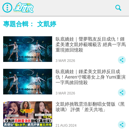
專題合輯：
文凱婷
臥底嬌娃｜聲夢戰友反目成仇！鍾
柔美遭文凱婷藐嘴藐舌 經典一字馬
重現掀回憶殺
3 MAR 2026
臥底嬌娃｜鍾柔美文凱婷反目成
仇！Aeren寸嘴港女上身 Yumi重演
一字馬掀回憶殺
3 MAR 2026
文凱婷挑戰雲浩影翻唱女聲版《黑
玻璃》 評價「差天共地」
21 AUG 2024