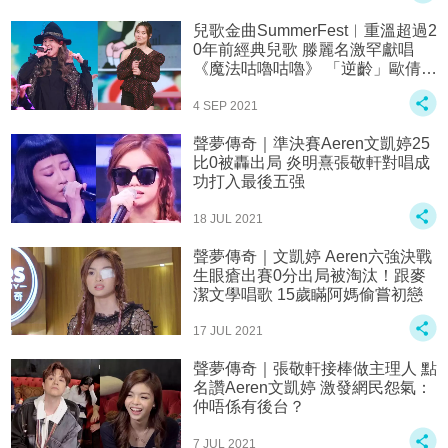
兒歌金曲SummerFest︱重溫超過2
0年前經典兒歌 滕麗名激罕獻唱
《魔法咕嚕咕嚕》 「逆齡」歐倩怡
唱《問題天天都多》
4 SEP 2021
聲夢傳奇｜準決賽Aeren文凱婷25
比0被轟出局 炎明熹張敬軒對唱成
功打入最後五强
18 JUL 2021
聲夢傳奇｜文凱婷 Aeren六強決戰
生眼瘡出賽0分出局被淘汰！跟麥
潔文學唱歌 15歲瞞阿媽偷嘗初戀
17 JUL 2021
聲夢傳奇｜張敬軒接棒做主理人 點
名讚Aeren文凱婷 激發網民怨氣：
仲唔係有後台？
7 JUL 2021