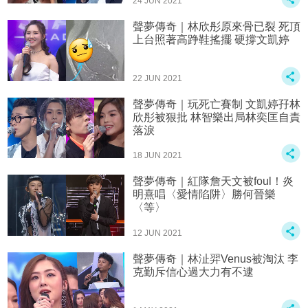
24 JUN 2021
聲夢傳奇｜林欣彤原來骨已裂 死頂
上台照著高踭鞋搖擺 硬撐文凱婷
22 JUN 2021
聲夢傳奇｜玩死亡賽制 文凱婷孖林
欣彤被狠批 林智樂出局林奕匡自責
落淚
18 JUN 2021
聲夢傳奇｜紅隊詹天文被foul！炎
明熹唱〈愛情陷阱〉勝何晉樂
〈等〉
12 JUN 2021
聲夢傳奇｜林沚羿Venus被淘汰 李
克勤斥信心過大力有不逮