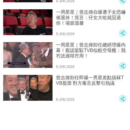
9 JAN 2026
一周星星｜曾志偉自爆遭子女恐嚇
催退休！笑言：仔女大咗就惡過
你！場面溫馨
9 JAN 2026
一周星星｜曾志偉卸任總經理爆內
幕！親認駕馭TVB似航空母艦：我
冇諗過咁冇用！
9 JAN 2026
曾志偉卸任即爆一男星差點搞冧T
VB股票 對方毒舌反擊引熱議
8 JAN 2026