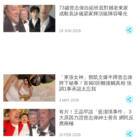
73歲曾志偉自組班底對撼老東家
成毅袁詠儀梁家輝頂級陣容曝光
18 JUN 2026
「東張女神」鄧凱文爆半蹲曾志偉
胯下秘事！首揭0距離接觸真相 強
調1事承認太忘我
4 MAY 2026
有片！王晶罕談「藍潔瑛事件」 3
大原因力證曾志偉紳士善良 網民反
應兩極
10 FEB 2026