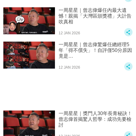
一周星星｜曾志偉爆任內最大遺
憾！親揭「大灣區頒獎禮」大計告
吹真相
12 JAN 2026
一周星星｜曾志偉驚爆任總經理5
年「得不償失」！自評僅50分原因
竟是…
12 JAN 2026
一周星星｜獎門人30年長青秘訣！
曾志偉首揭驚人哲學：成功先要檢
討