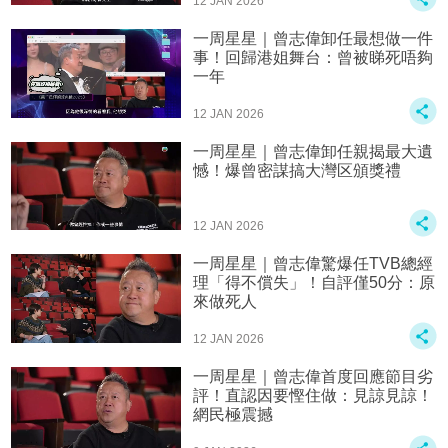
12 JAN 2026
一周星星｜曾志偉卸任最想做一件
事！回歸港姐舞台：曾被睇死唔夠
一年
12 JAN 2026
一周星星｜曾志偉卸任親揭最大遺
憾！爆曾密謀搞大灣区頒獎禮
12 JAN 2026
一周星星｜曾志偉驚爆任TVB總經
理「得不償失」！自評僅50分：原
來做死人
12 JAN 2026
一周星星｜曾志偉首度回應節目劣
評！直認因要慳住做：見諒見諒！
網民極震撼