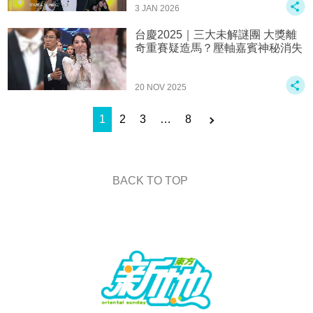
3 JAN 2026
台慶2025｜三大未解謎團 大獎離
奇重賽疑造馬？壓軸嘉賓神秘消失
20 NOV 2025
1
2
3
…
8
BACK TO TOP