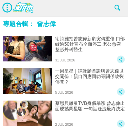
專題合輯：
曾志偉
衛詩雅拍曾志偉新劇突傳重傷 口部
縫逾50針宣布全面停工 老公急召
整形外科醫生
31 JUL 2026
一周星星｜譚詠麟首談與曾志偉世
交關係！親自回應同叻哥關係破裂
傳聞？
5 JUL 2026
蔡思貝離巢TVB身價暴漲 曾志偉出
面硬撼周星馳 一句話疑洩最終決定
2 JUL 2026