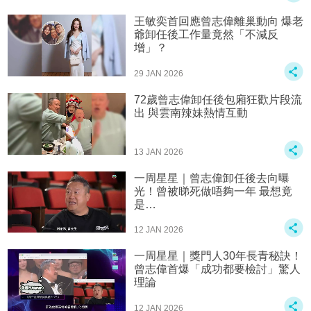
王敏奕首回應曾志偉離巢動向 爆老
爺卸任後工作量竟然「不減反
增」？
29 JAN 2026
72歲曾志偉卸任後包廂狂歡片段流
出 與雲南辣妹熱情互動
13 JAN 2026
一周星星｜曾志偉卸任後去向曝
光！曾被睇死做唔夠一年 最想竟
是…
12 JAN 2026
一周星星｜獎門人30年長青秘訣！
曾志偉首爆「成功都要檢討」驚人
理論
12 JAN 2026