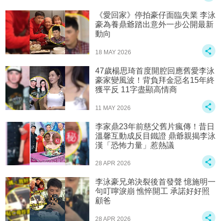
《愛回家》停拍豪仔面臨失業 李泳
豪為養鼎爺踏出意外一步公開最新
動向
18 MAY 2026
47歲楊思琦首度開腔回應舊愛李泳
豪家變風波！背負拜金惡名15年終
獲平反 11字盡顯高情商
11 MAY 2026
李家鼎23年前慈父舊片瘋傳！昔日
溫馨互動成反目鐵證 鼎爺親揭李泳
漢「恐怖力量」惹熱議
28 APR 2026
李泳豪兄弟決裂後首發聲 憶施明一
句叮嚀淚崩 憔悴開工 承諾好好照
顧爸
28 APR 2026