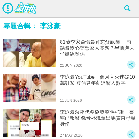
專題合輯：
李泳豪
81歲李家鼎憶最難忘父親節 一句
話暴露心聲想家人團聚？早前與大
仔斷絕關係
21 JUN 2026
李泳豪YouTube一個月內火速破10
萬訂閱 被估算年薪達驚人數字
11 JUN 2026
李泳豪深夜代鼎爺發聲明強調一事
稱已報警 錄音外洩牽出馬貫東母親
身份
27 MAY 2026