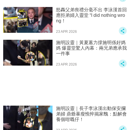
怒轟父弟喪禮分毫不出 李泳漢首回
應拒弟婦入靈堂 “I did nothing wro
ng！
23 APR 2026
施明設靈｜黃夏蕙力撐施明係好媽
媽 爆靈堂驚人內幕：兩兄弟應承我
一件事
23 APR 2026
施明設靈｜長子李泳漢出動保安攔
弟婦 鼎爺暴瘦憔悴揭家醜：點解會
養個咁嘅仔！