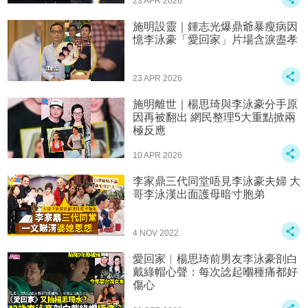
23 APR 2026
施明設靈｜鍾志光爆鼎爺暴瘦病因
憶李泳豪「愛回家」片場含淚盡孝
23 APR 2026
施明離世｜楊思琦與李泳豪分手原
因再被翻出 網民整理5大重點掀兩
極反應
10 APR 2026
李家鼎三代同堂唔見李泳豪夫婦 大
哥李泳漢出面護母暗寸胞弟
4 NOV 2022
愛回家︱楊思琦前男友李泳豪剖白
戴綠帽心聲：每次諗起嗰種痛都好
傷心