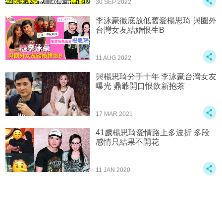
30 SEP 2022
李泳豪徹底放低舊愛楊思琦 與圈外
台灣女友結婚恨生B
11 AUG 2022
與楊思琦分手十年 李泳豪台灣女友
曝光 鼎爺開口恨飲新抱茶
17 MAR 2021
41歲楊思琦愛情路上多波折 多段
感情只結果不開花
11 JAN 2020