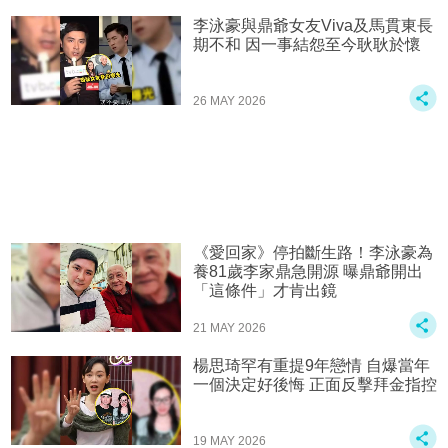
李泳豪與鼎爺女友Viva及馬貫東長
期不和 因一事結怨至今耿耿於懷
26 MAY 2026
《愛回家》停拍斷生路！李泳豪為
養81歲李家鼎急開源 曝鼎爺開出
「這條件」才肯出鏡
21 MAY 2026
楊思琦罕有重提9年戀情 自爆當年
一個決定好後悔 正面反擊拜金指控
19 MAY 2026