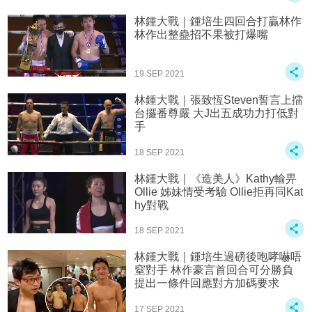
林鍾大戰｜鍾培生四回合打贏林作
林作出整蠱招不果被打爆嘴
19 SEP 2021
林鍾大戰｜張致恆Steven誓言上擂
台攞番尊嚴 大J出五成功力打低對
手
18 SEP 2021
林鍾大戰｜《造美人》Kathy輸畀
Ollie 姊妹情受考驗 Ollie拒再同Kat
hy對戰
18 SEP 2021
林鍾大戰｜鍾培生過磅後咆哮嚇唔
窒對手 林作豪言首回合可分勝負
提出一條件回應對方加碼要求
17 SEP 2021