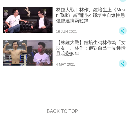
林鍾大戰｜林作、鍾培生上《Mea
n Talk》當面開火 鍾培生自爆性慾
強曾連搞兩粒鐘
16 JUN 2021
【林鍾大戰】鍾培生稱林作為「女
朋友」、林作：佢對自己一見鍾情
且暗戀多年
4 MAY 2021
BACK TO TOP