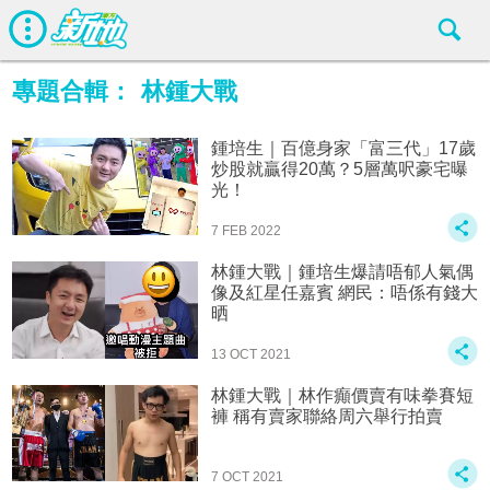
專題合輯：
林鍾大戰
鍾培生｜百億身家「富三代」17歲
炒股就贏得20萬？5層萬呎豪宅曝
光！
7 FEB 2022
林鍾大戰｜鍾培生爆請唔郁人氣偶
像及紅星任嘉賓 網民：唔係有錢大
晒
13 OCT 2021
林鍾大戰｜林作癲價賣有味拳賽短
褲 稱有賣家聯絡周六舉行拍賣
7 OCT 2021