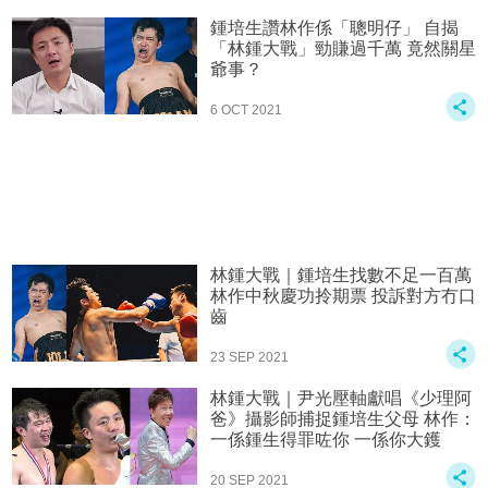
鍾培生讚林作係「聰明仔」 自揭
「林鍾大戰」勁賺過千萬 竟然關星
爺事？
6 OCT 2021
林鍾大戰｜鍾培生找數不足一百萬
林作中秋慶功拎期票 投訴對方冇口
齒
23 SEP 2021
林鍾大戰｜尹光壓軸獻唱《少理阿
爸》攝影師捕捉鍾培生父母 林作：
一係鍾生得罪咗你 一係你大鑊
20 SEP 2021