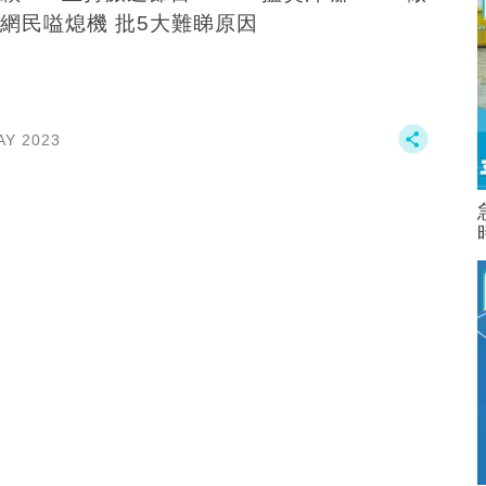
網民嗌熄機 批5大難睇原因
AY 2023