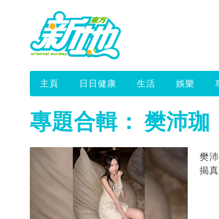
主頁
日日健康
生活
娛樂
專題合輯：
樊沛珈
樊沛
揭真