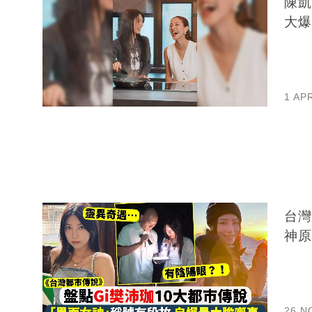
陳凱
大爆
1 AP
台灣
神原
26 N