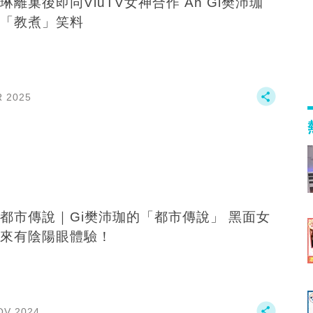
琳離巢後即同ViuTV女神合作 Ah Gi樊沛珈
「教煮」笑料
R 2025
都市傳說｜Gi樊沛珈的「都市傳說」 黑面女
來有陰陽眼體驗！
OV 2024