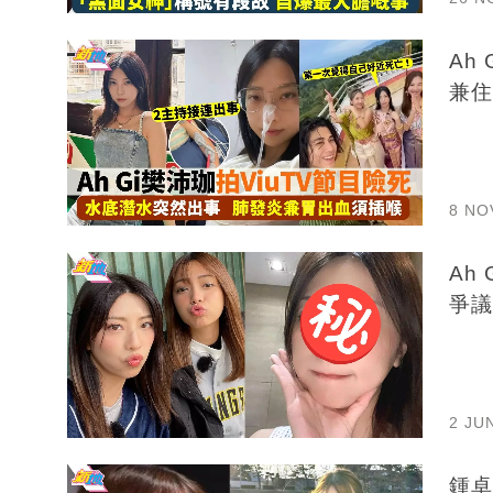
Ah
兼住
8 NO
Ah
爭議
2 JU
鍾卓