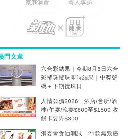
熱門文章
六合彩結果｜今期8月6日六合
彩攪珠攪珠即時結果｜中獎號
碼＋下期攪珠日
人情公價2026｜酒店/會所/酒
樓/午宴/晚宴$800至$1500 收
餅卡要畀$300
消委會食油測試｜21款無致癌