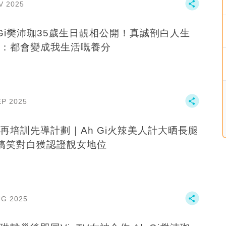
V 2025
 Gi樊沛珈35歲生日靚相公開！真誠剖白人生
：都會變成我生活嘅養分
EP 2025
再培訓先導計劃｜Ah Gi火辣美人計大晒長腿
搞笑對白獲認證靚女地位
UG 2025