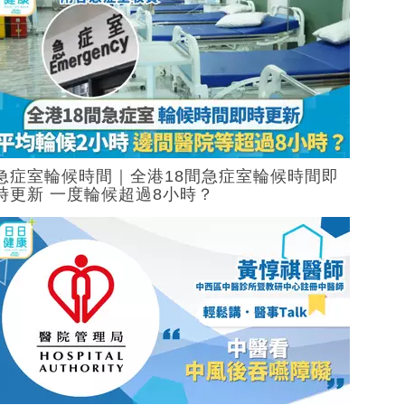
急症室輪候時間｜全港18間急症室輪候時間即
時更新 一度輪候超過8小時？