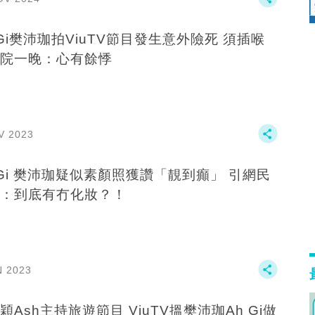
 Gi樊沛珈拍ViuTV節目發生意外險死 須插喉
院一晚：心有餘悸
V 2023
 Gi 樊沛珈疑似素顏照獲讚「靚到癲」 引網民
：到底有冇化妝？！
N 2023
穎Ash主持旅遊節目 ViuTV搵樊沛珈Ah Gi做