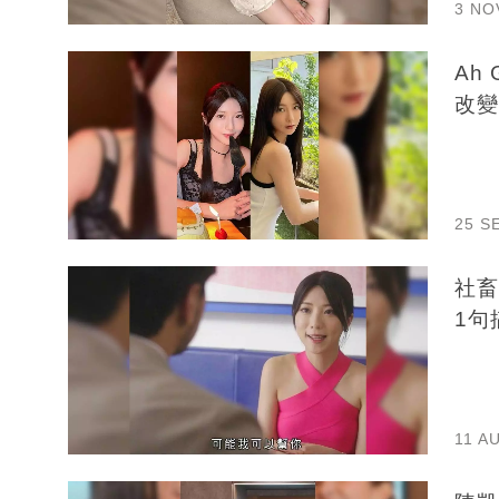
3 NO
Ah
改變
25 S
社畜
1句
11 A