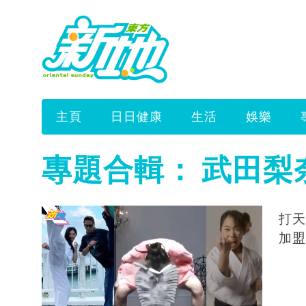
主頁
日日健康
生活
娛樂
專題合輯：
武田梨
打天