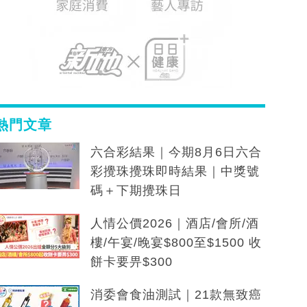
熱門文章
六合彩結果｜今期8月6日六合
彩攪珠攪珠即時結果｜中獎號
碼＋下期攪珠日
人情公價2026｜酒店/會所/酒
樓/午宴/晚宴$800至$1500 收
餅卡要畀$300
消委會食油測試｜21款無致癌