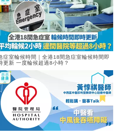
急症室輪候時間｜全港18間急症室輪候時間即
時更新 一度輪候超過8小時？