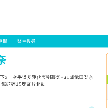
專欄
醫生搜尋
奈
下2｜空手道奧運代表劉慕裳+31歲武田梨奈
加盟 鐵頭碎15塊瓦片超勁