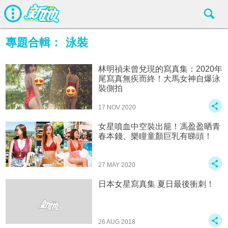
專題合輯：
泳裝
林明禎未曾兌現的寫真集：2020年
尾寫真無疾而終！大馬女神自爆泳
裝側拍
17 NOV 2020
女星噴血中空裝出籠！馮盈盈晒青
春本錢、樂瞳童顏巨乳有睇頭！
27 MAY 2020
日本女星寫真集 夏日最後衝刺！
26 AUG 2018