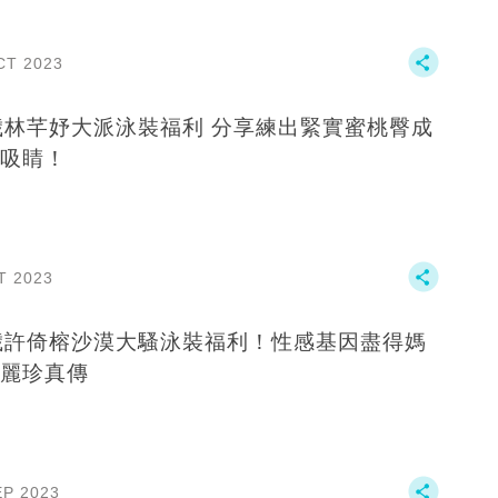
CT 2023
歲林芊妤大派泳裝福利 分享練出緊實蜜桃臀成
吸睛！
T 2023
歲許倚榕沙漠大騷泳裝福利！性感基因盡得媽
麗珍真傳
EP 2023