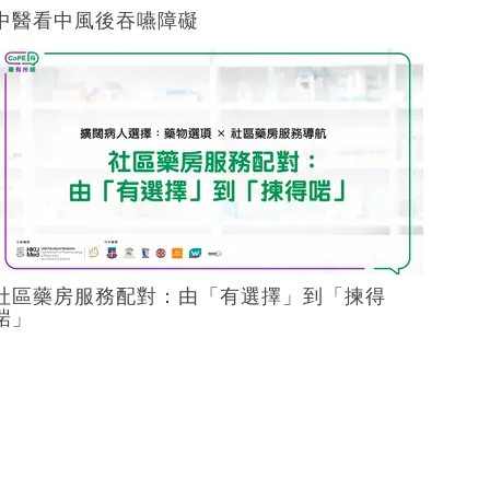
中醫看中風後吞嚥障礙
社區藥房服務配對：由「有選擇」到「揀得
啱」