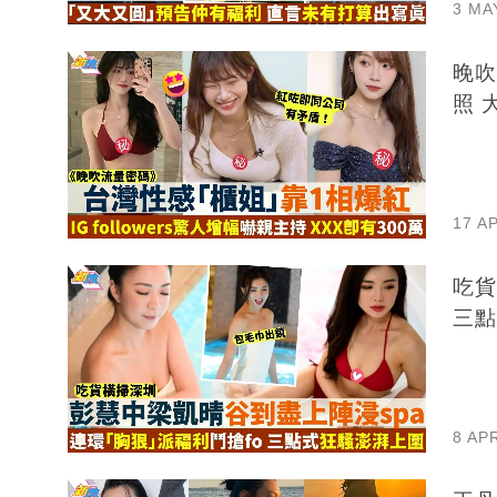
3 MA
晚吹
照 
17 A
吃貨
三點
8 AP