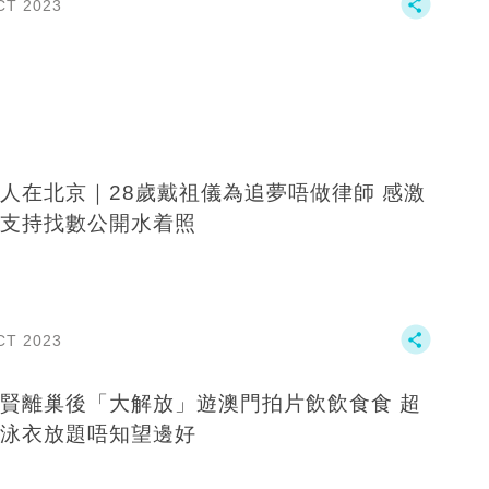
CT 2023
人在北京｜28歲戴祖儀為追夢唔做律師 感激
支持找數公開水着照
CT 2023
賢離巢後「大解放」遊澳門拍片飲飲食食 超
泳衣放題唔知望邊好