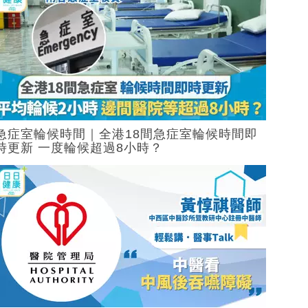
急症室輪候時間｜全港18間急症室輪候時間即
時更新 一度輪候超過8小時？