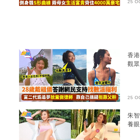
25 O
香港
觀眾
25 O
朱智
養眼