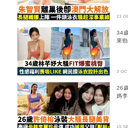
23 O
34
果勁
3 OC
26
媽李
15 S