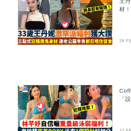
王丹
材！
28 F
Co
「設
27 F