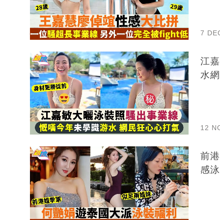
7 DE
江嘉敏
水網
12 N
前港
感泳