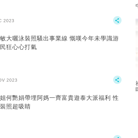
C 2023
大曬泳裝照騷出事業線 慨嘆今年未學識游
民狂心心打氣
OV 2023
姐何艷娟帶埋阿媽一齊富貴遊泰大派福利 性
裝照超吸睛