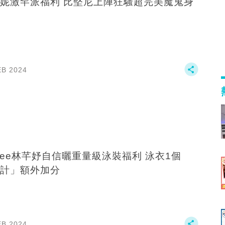
妮激罕派福利 比堅尼上陣狂騷超完美魔鬼身
EB 2024
ffee林芊妤自信曬重量級泳裝福利 泳衣1個
計」額外加分
EB 2024