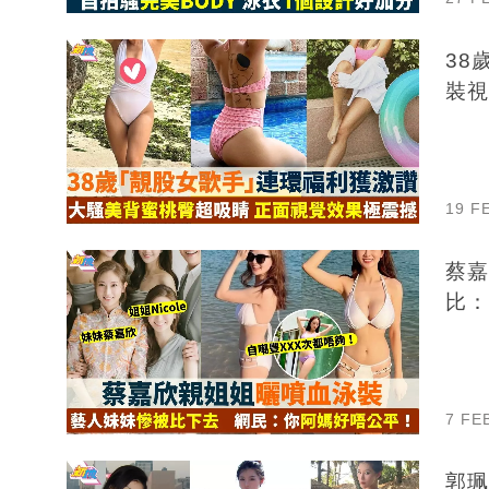
38
裝視
19 F
蔡嘉
比：
7 FE
郭珮