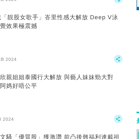
歲「靚股女歌手」峇里性感大解放 Deep V泳
覺效果極震撼
EB 2024
欣親姐姐泰國行大解放 與藝人妹妹勁大對
阿媽好唔公平
B 2024
文騷「優質股」獲激讚 前凸後翹福利連戴祖