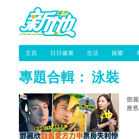
主頁
日日健康
生活
娛樂
專題合輯：
泳裝
鄧麗
應舊