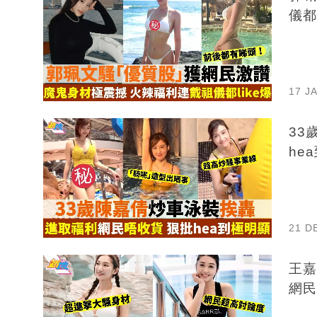
儀都l
17 J
33
he
21 D
王嘉
網民