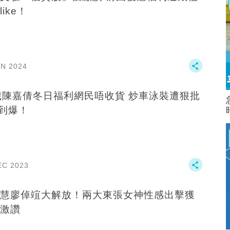
ike！
AN 2024
歲陳嘉倩冬日福利網民唔收貨 炒車泳裝遭狠批
a到爆！
EC 2023
慧廖倬竩大解放！兩大東張女神性感出擊獲
激讚