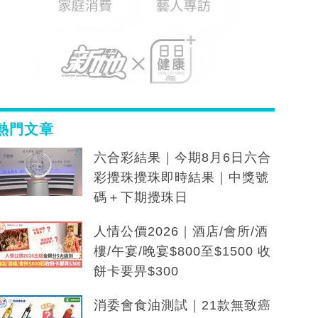
熱門文章
六合彩結果｜今期8月6日六合
彩攪珠攪珠即時結果｜中獎號
碼＋下期攪珠日
人情公價2026｜酒店/會所/酒
樓/午宴/晚宴$800至$1500 收
餅卡要畀$300
消委會食油測試｜21款無致癌