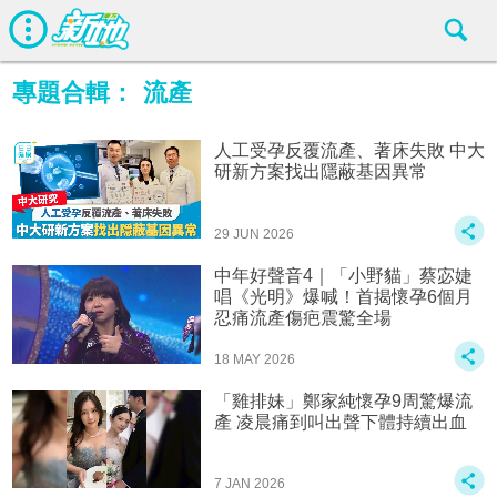
專題合輯：
流產
人工受孕反覆流產、著床失敗 中大
研新方案找出隱蔽基因異常
29 JUN 2026
中年好聲音4｜「小野貓」蔡宓婕
唱《光明》爆喊！首揭懷孕6個月
忍痛流產傷疤震驚全場
18 MAY 2026
「雞排妹」鄭家純懷孕9周驚爆流
產 凌晨痛到叫出聲下體持續出血
7 JAN 2026