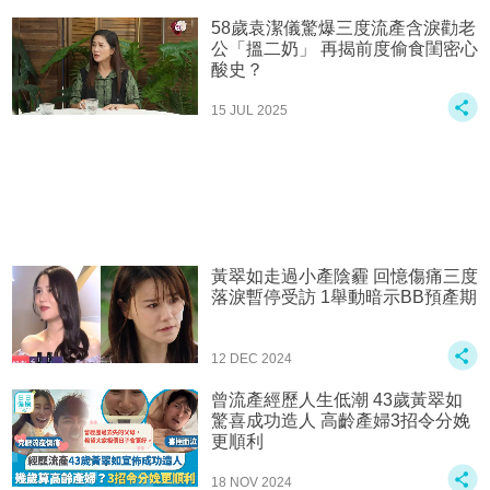
58歲袁潔儀驚爆三度流產含淚勸老
公「搵二奶」 再揭前度偷食閨密心
酸史？
15 JUL 2025
黃翠如走過小產陰霾 回憶傷痛三度
落淚暫停受訪 1舉動暗示BB預產期
12 DEC 2024
曾流產經歷人生低潮 43歲黃翠如
驚喜成功造人 高齡產婦3招令分娩
更順利
18 NOV 2024