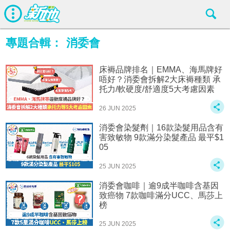
專題合輯：
消委會
床褥品牌排名｜EMMA、海馬牌好
唔好？消委會拆解2大床褥種類 承
托力/軟硬度/舒適度5大考慮因素
26 JUN 2025
消委會染髮劑｜16款染髮用品含有
害致敏物 9款滿分染髮產品 最平$1
05
25 JUN 2025
消委會咖啡｜逾9成半咖啡含基因
致癌物 7款咖啡滿分UCC、馬莎上
榜
25 JUN 2025