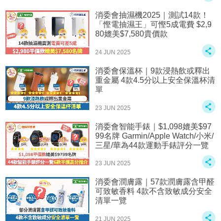
消委會抽濕機2025｜測試14款！
「慳電抽濕王」可慳5成電費 $2,9
80媲美$7,580貴價款
24 JUN 2025
消委會保溫杯｜9款浸熱飲或釋出
重金屬 4款4.5分以上安全保溫杯清
單
23 JUN 2025
消委會智能手錶｜$1,098媲美$97
99名牌 Garmin/Apple Watch/小米/
三星/華為44款運動手錶評分一覽
23 JUN 2025
消委會潤膚露｜57款潤膚露含甲醛
可致敏香料 4款不含致敏成分安全
清單一覽
21 JUN 2025