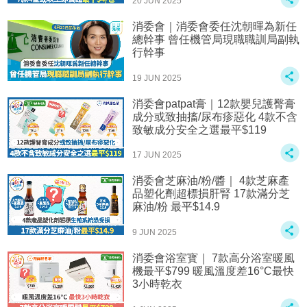
20 JUN 2025
消委會｜消委會委任沈朝暉為新任
總幹事 曾任機管局現職職訓局副執
行幹事
19 JUN 2025
消委會patpat膏｜12款嬰兒護臀膏
成分或致抽搐/尿布疹惡化 4款不含
致敏成分安全之選最平$119
17 JUN 2025
消委會芝麻油/粉/醬｜ 4款芝麻產
品塑化劑超標損肝腎 17款滿分芝
麻油/粉 最平$14.9
9 JUN 2025
消委會浴室寳｜ 7款高分浴室暖風
機最平$799 暖風溫度差16°C最快
3小時乾衣