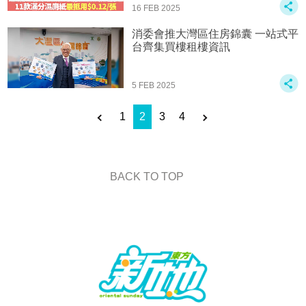
16 FEB 2025
消委會推大灣區住房錦囊 一站式平
台齊集買樓租樓資訊
5 FEB 2025
1
2
3
4
BACK TO TOP