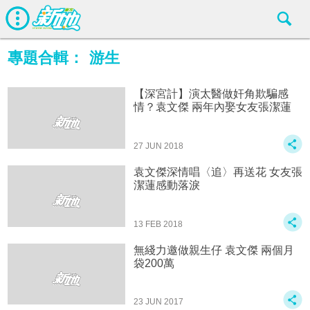
專題合輯：
游生
【深宮計】演太醫做奸角欺騙感
情？袁文傑 兩年內娶女友張潔蓮
27 JUN 2018
袁文傑深情唱〈追〉再送花 女友張
潔蓮感動落淚
13 FEB 2018
無綫力邀做親生仔 袁文傑 兩個月
袋200萬
23 JUN 2017