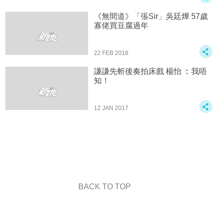
《無間道》「張Sir」吳廷燁 57歲
寡佬買豆腐過年
22 FEB 2018
謙謙先斬後奏拍床戲 楊怡 ︰我唔
知！
12 JAN 2017
BACK TO TOP