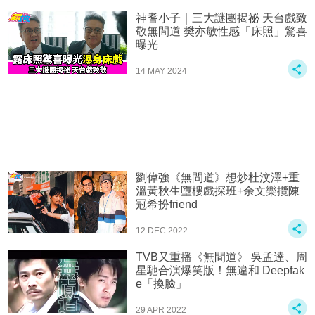
神耆小子｜三大謎團揭祕 天台戲致
敬無間道 樊亦敏性感「床照」驚喜
曝光
14 MAY 2024
劉偉強《無間道》想炒杜汶澤+重
溫黃秋生墮樓戲探班+余文樂攬陳
冠希扮friend
12 DEC 2022
TVB又重播《無間道》 吳孟達、周
星馳合演爆笑版！無違和 Deepfak
e「換臉」
29 APR 2022