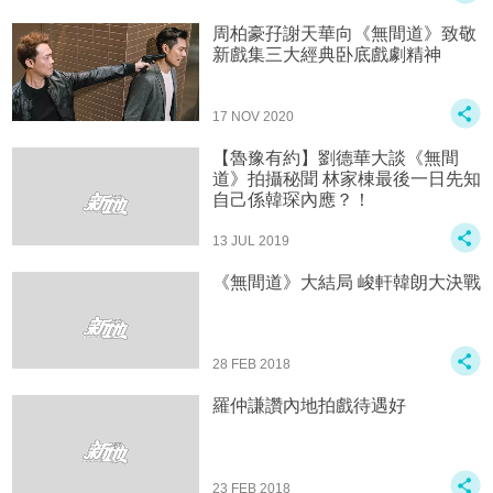
周柏豪孖謝天華向《無間道》致敬
新戲集三大經典卧底戲劇精神
17 NOV 2020
【魯豫有約】劉德華大談《無間
道》拍攝秘聞 林家棟最後一日先知
自己係韓琛內應？！
13 JUL 2019
《無間道》大結局 峻軒韓朗大決戰
28 FEB 2018
羅仲謙讚內地拍戲待遇好
23 FEB 2018