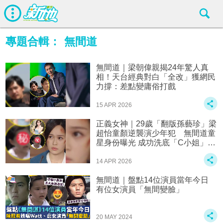
專題合輯：
無間道
無間道｜梁朝偉親揭24年驚人真
相！天台經典對白「全改」獲網民
力撐：差點變庸俗打戲
15 APR 2026
正義女神｜29歲「翻版孫藝珍」梁
超怡童顏逆襲演少年犯 無間道童
星身份曝光 成功洗底「C小姐」風
波
14 APR 2026
無間道｜盤點14位演員當年今日
有位女演員「無間變臉」
20 MAY 2024