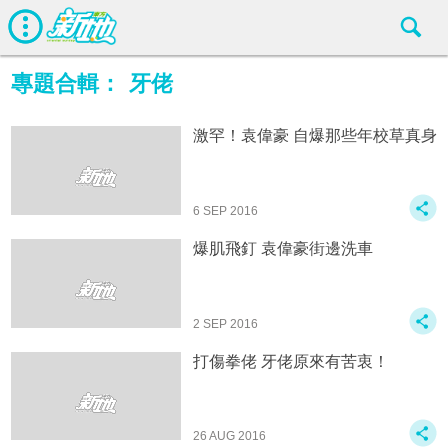
專題合輯：
牙佬
激罕！袁偉豪 自爆那些年校草真身
6 SEP 2016
爆肌飛釘 袁偉豪街邊洗車
2 SEP 2016
打傷拳佬 牙佬原來有苦衷！
26 AUG 2016