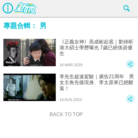
專題合輯：
男
《正義女神》高成彬起底｜劉倬昕
港大碩士學歷曝光 7歲已經係資優
生
16 MAR 2026
李先生超速駕駛｜廣告21周年 男
女主角先後現身、李太原來已經醒
返！
16 AUG 2023
BACK TO TOP