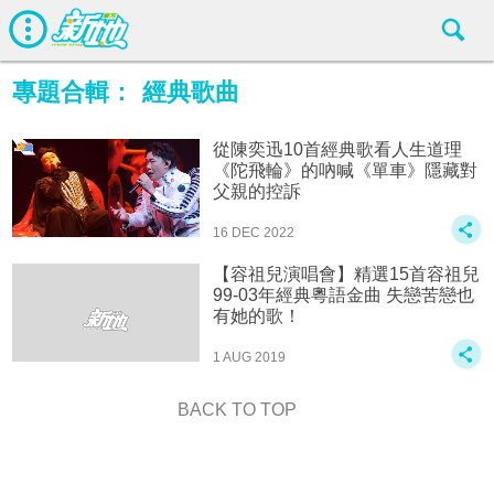
專題合輯：
經典歌曲
從陳奕迅10首經典歌看人生道理
《陀飛輪》的吶喊《單車》隱藏對
父親的控訴
16 DEC 2022
【容祖兒演唱會】精選15首容祖兒
99-03年經典粵語金曲 失戀苦戀也
有她的歌！
1 AUG 2019
BACK TO TOP