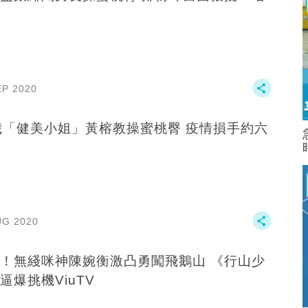
EP 2020
歲「健美小姐」黃榕教操蜜桃臀 疫情損手約六
UG 2020
！無綫咪神陳婉衡激凸勇闖飛鵝山 《行山少
逼爆挑機ViuTV