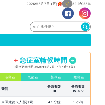
2026年8月7日 (五)
32.9℃
58%
急症室輪候時間
（最後更新時間 2026年8月7日 下午4時45分）
港島區
九龍區
新界區
離島區
分流類別
分流類別
醫院
III
IV & V
東區尤德夫人那打素
47 分鐘
1 小時