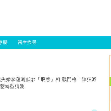
專欄
醫生搜尋
歲失婚李蘊曬低炒「股惑」相 戰鬥格上陣狂派
惹轉型猜測