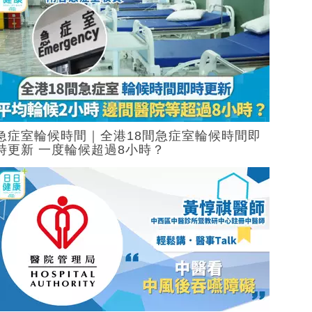
急症室輪候時間｜全港18間急症室輪候時間即
時更新 一度輪候超過8小時？