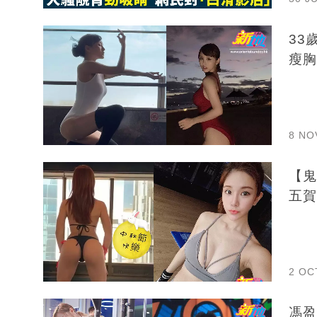
33
瘦胸
8 NO
【鬼
五賀
2 OC
馮盈