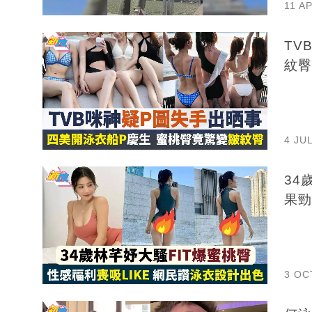
11 A
TVB
紋臀
4 JU
34
果勁
3 OC