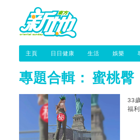
主頁
日日健康
生活
娛樂
專題合輯：
蜜桃臀
33
福利