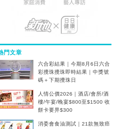
熱門文章
六合彩結果｜今期8月6日六合
彩攪珠攪珠即時結果｜中獎號
碼＋下期攪珠日
人情公價2026｜酒店/會所/酒
樓/午宴/晚宴$800至$1500 收
餅卡要畀$300
消委會食油測試｜21款無致癌