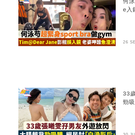
何泳
e入
26 S
33
勁吸
30 J