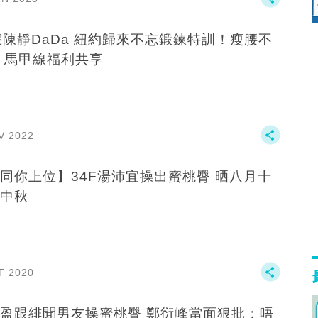
歲陳靜DaDa 紐約歸來不忘鍛鍊特訓！瘦腰不
 馬甲線福利共享
V 2022
同你上位】34F湯沛宜操出蜜桃臀 晒八月十
中秋
T 2020
盈跟緋聞男友操蜜桃臀 鄭衍峰當面狠批：唔