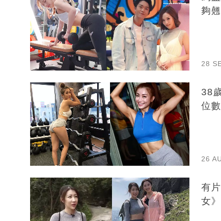
夠翹
28 S
38
位數
26 A
有片
女》