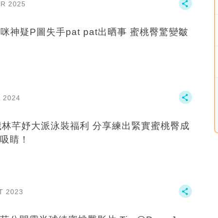
PR 2025
咪神疑P圖失手pat pat出晒事 蜜桃臀驚變皺
L 2024
歲林芊妤大派泳裝福利 分享練出緊實蜜桃臀成
吸睛！
T 2023