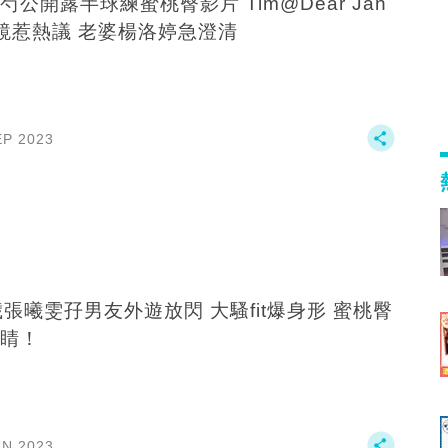
芍公開露半球練蜜桃臀影片 Tim@Dear Jan
鏡惹熱議 老婆楊洛婷急澄清
EP 2023
歲張曦雯孖男友外遊放閃 大騷fit爆身形 蜜桃臀
睛！
UN 2023