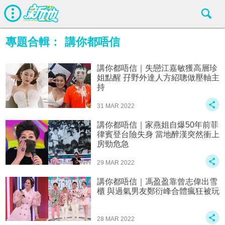
專題合輯：
講你都唔信
講你都唔信｜失戀江嘉敏獲高層珍
姐點醒 孖野外達人方紹聰做壓軸主
持
31 MAR 2022
講你都唔信｜家燕姐自爆50年前菲
律賓登台險失身 當地醉漢突然衝上
房勁危急
29 MAR 2022
講你都唔信｜馮盈盈靠曾志偉出雪
櫃 與過氣男友鄭衍峰合體瘋狂被玩
28 MAR 2022