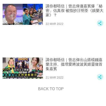
講你都唔信｜曾志偉邀嘉賓爆「秘
密」估真假 被指抄汪明荃《娛樂大
家》？
22 MAR 2022
講你都唔信｜曾志偉出山搭檔錢嘉
樂主持、搵埋愛將波波黃婧靈做首
集嘉賓
21 MAR 2022
BACK TO TOP