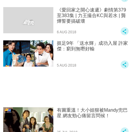
《愛回家之開心速遞》劇情第379
至383集 | 力王撮合KC與若水 | 龔
燁誓要搞破壞
6 AUG 2018
捱足9年 「送水輝」成功入屋 許家
傑：窮到無嘢好輸
5 AUG 2018
有圖重溫！大小姐狠被Mandy兜巴
星 網友勁心痛留言問候！