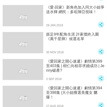
《愛‧回家》新角色加入同大小姐爭
送水輝 網民：多咗陣亞視味！
29 JAN 2019
捱足9年配角生涯 許家傑終入圍
《萬千星輝》候選名單
30 NOV 2018
《愛回家之開心速遞》劇情第399
至403集 | 樹仁向栢菲求婚成功 | Je
nny破產?
3 SEP 2018
《愛回家之開心速遞》劇情第394
至398集 |大小姐獲選美魔女 嬲
爆！
27 AUG 2018