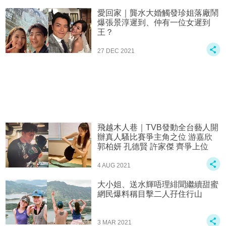
愛回家｜龔水大婚觸發珍姐落廠鬧
爆張景淳遲到、仲有一位女遲到
王？
27 DEC 2021
飛越木人巷｜TVB發動全台藝人開
辦真人騷比賽爭主角之位 游嘉欣
郭柏妍 孔德賢 許家傑 齊爭上位
4 AUG 2021
大小姐、送水輝唔理緋聞繼續甜蜜
網民爆料稱目擊二人孖住行山
3 MAR 2021