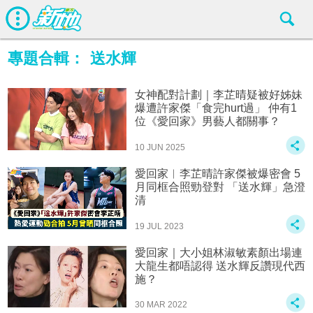
專題合輯：
送水輝
女神配對計劃｜李芷晴疑被好姊妹
爆遭許家傑「食完hurt過」 仲有1
位《愛回家》男藝人都關事？
10 JUN 2025
愛回家︱李芷晴許家傑被爆密會 5
月同框合照勁登對 「送水輝」急澄
清
19 JUL 2023
愛回家｜大小姐林淑敏素顏出場連
大龍生都唔認得 送水輝反讚現代西
施？
30 MAR 2022