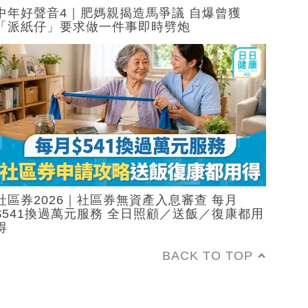
中年好聲音4｜肥媽親揭造馬爭議 自爆曾獲
「派紙仔」要求做一件事即時劈炮
社區券2026｜社區券無資產入息審查 每月
$541換過萬元服務 全日照顧／送飯／復康都用
得
BACK TO TOP