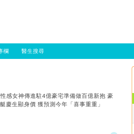
專欄
醫生搜尋
B性感女神傳進駐4億豪宅準備做百億新抱 豪
華遊艇慶生顯身價 獲預測今年「喜事重重」