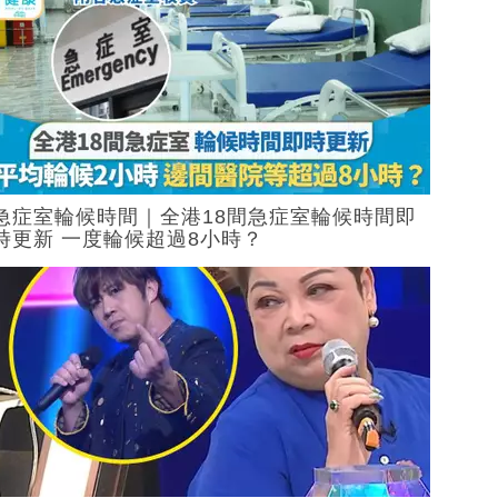
急症室輪候時間｜全港18間急症室輪候時間即
時更新 一度輪候超過8小時？