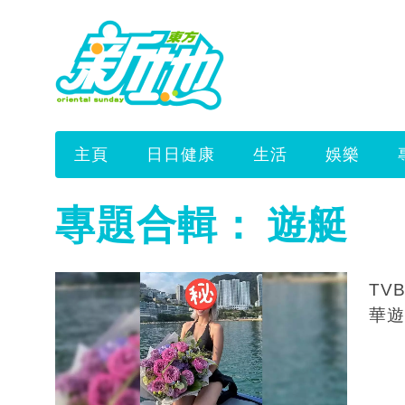
主頁
日日健康
生活
娛樂
專題合輯：
遊艇
TV