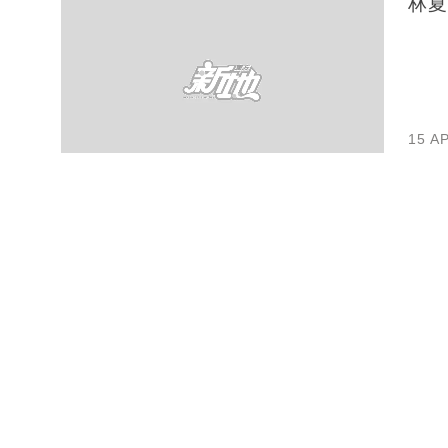
林夏
15 A