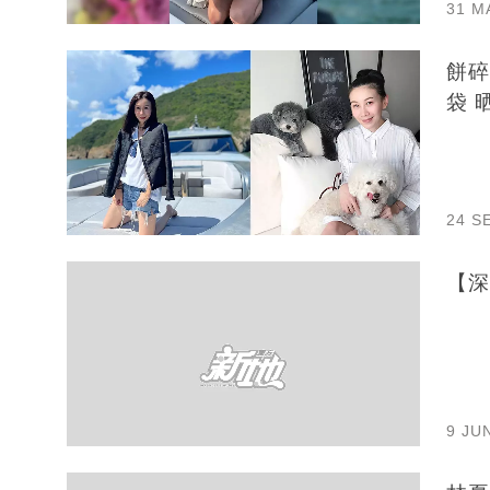
31 M
餅碎
袋 
24 S
【深
9 JU