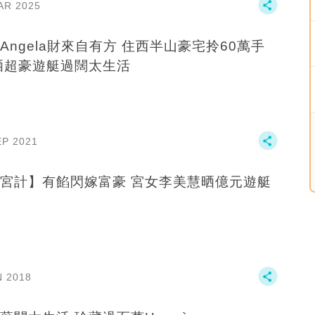
AR 2025
Angela財來自有方 住西半山豪宅拎60萬手
晒超豪遊艇過闊太生活
EP 2021
宮計】有餡閃嫁富豪 宮女李美慧晒億元遊艇
N 2018