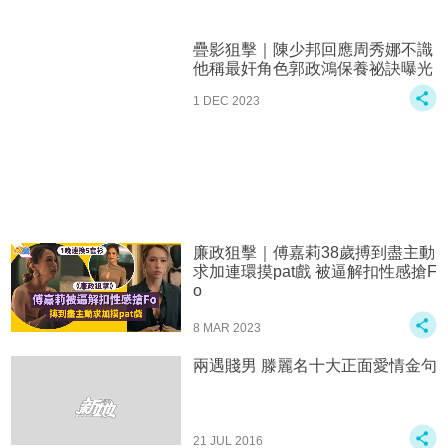
疊影狙擊｜陳少邦回應周秀娜不識
他稱最奸角色郭政鴻保養祕訣曝光
1 DEC 2023
廉政狙擊｜傅嘉莉38歲搏到盡主動
求加連環摸pat戲 被逼解扣性感搶F
o
8 MAR 2023
兩遇賤男 滕麗名十大正面愛情金句
21 JUL 2016