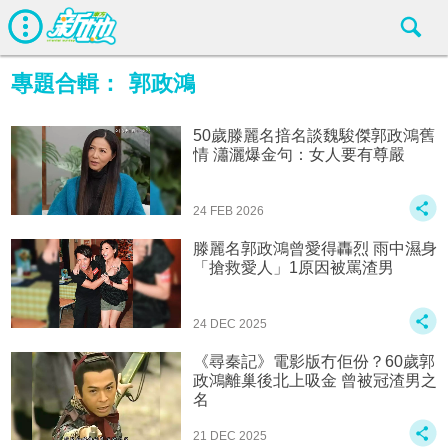
專題合輯：
郭政鴻
50歲滕麗名揞名談魏駿傑郭政鴻舊
情 瀟灑爆金句：女人要有尊嚴
24 FEB 2026
滕麗名郭政鴻曾愛得轟烈 雨中濕身
「搶救愛人」1原因被罵渣男
24 DEC 2025
《尋秦記》電影版冇佢份？60歲郭
政鴻離巢後北上吸金 曾被冠渣男之
名
21 DEC 2025