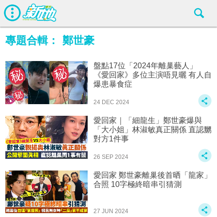
專題合輯：
鄭世豪
盤點17位「2024年離巢藝人」
《愛回家》多位主演唔見曬 有人自
爆患暴食症
24 DEC 2024
愛回家｜「細龍生」鄭世豪爆與
「大小姐」林淑敏真正關係 直認嬲
對方1件事
26 SEP 2024
愛回家 鄭世豪離巢後首晒「龍家」
合照 10字極終暗串引猜測
27 JUN 2024