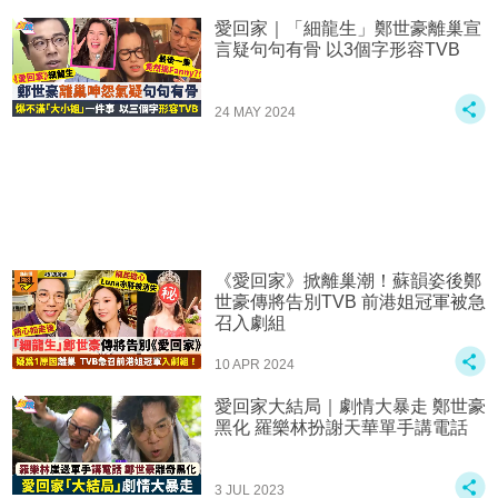
愛回家｜「細龍生」鄭世豪離巢宣
言疑句句有骨 以3個字形容TVB
24 MAY 2024
《愛回家》掀離巢潮！蘇韻姿後鄭
世豪傳將告別TVB 前港姐冠軍被急
召入劇組
10 APR 2024
愛回家大結局｜劇情大暴走 鄭世豪
黑化 羅樂林扮謝天華單手講電話
3 JUL 2023