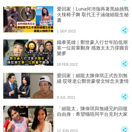
愛回家｜Luna何沛珈再著黑絲挑戰
火辣椅子舞 取代王子涵做細龍生秘
書
1 SEP 2022
鐵拳英雄｜鄭世豪入行廿年陷低潮
靠一位前輩翻身 感激太太力撐圓音
樂夢
18 FEB 2022
愛回家｜細龍太陳偉琪正式告別無
綫 哎呀老公鄭世豪發文悼念夫妻情
9 JUL 2021
「細龍太」陳偉琪與無綫完約回復
自由身：希望喺唔同平台見到大家
12 JUN 2021