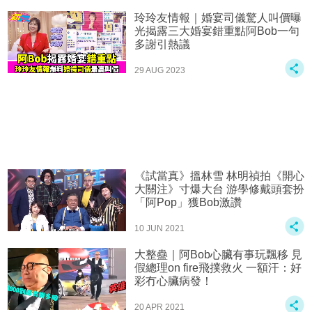
玲玲友情報｜婚宴司儀驚人叫價曝
光揭露三大婚宴錯重點阿Bob一句
多謝引熱議
29 AUG 2023
《試當真》搵林雪 林明禎拍《開心
大關注》寸爆大台 游學修戴頭套扮
「阿Pop」獲Bob激讚
10 JUN 2021
大整蠱｜阿Bob心臟有事玩飄移 見
假總理on fire飛撲救火 一額汗：好
彩冇心臟病發！
20 APR 2021