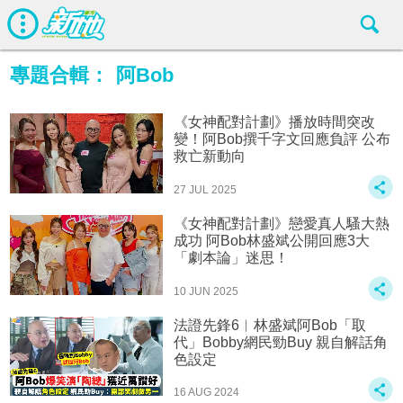
專題合輯：
阿Bob
《女神配對計劃》播放時間突改
變！阿Bob撰千字文回應負評 公布
救亡新動向
27 JUL 2025
《女神配對計劃》戀愛真人騷大熱
成功 阿Bob林盛斌公開回應3大
「劇本論」迷思！
10 JUN 2025
法證先鋒6︱林盛斌阿Bob「取
代」Bobby網民勁Buy 親自解話角
色設定
16 AUG 2024