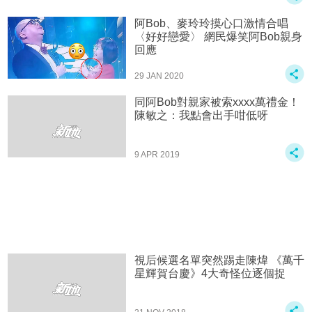
阿Bob、麥玲玲摸心口激情合唱
〈好好戀愛〉 網民爆笑阿Bob親身
回應
29 JAN 2020
同阿Bob對親家被索xxxx萬禮金！
陳敏之：我點會出手咁低呀
9 APR 2019
視后候選名單突然踢走陳煒 《萬千
星輝賀台慶》4大奇怪位逐個捉