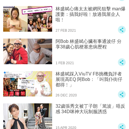
林盛斌心痛太太被網民狙擊 man爆
護妻：搞我好啦﹗放過我屋企人
啦﹗
27 FEB 2021
阿Bob 林盛斌心臟有事通波仔 分
享38歲心肌梗塞患病歷程
1 FEB 2021
林盛斌踩入ViuTV FB挑機負評者
展現高EQ 阿Bob：「叫我仆街仔
都得﹗」
26 DEC 2020
32歲張秀文被丁子朗「篤波」唔反
感 34D咪神大玩制服誘惑
15 APR 2020