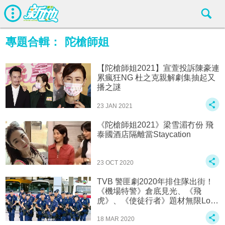
專題合輯：
陀槍師姐
【陀槍師姐2021】宣萱投訴陳豪連
累瘋狂NG 杜之克親解劇集抽起又
播之謎
23 JAN 2021
《陀槍師姐2021》梁雪湄冇份 飛
泰國酒店隔離當Staycation
23 OCT 2020
TVB 警匪劇2020年排住隊出街！
《機場特警》倉底見光、《飛
虎》、《使徒行者》題材無限Loo
p！
18 MAR 2020