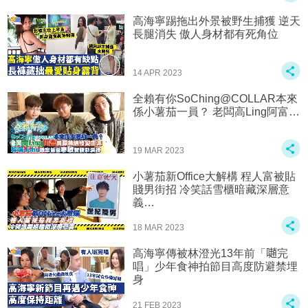
高海寧踢拖出外景被野生捕獲 逆天
長腿消失 傲人身材都有死角位
14 APR 2023
全賴有你SoChing@COLLAR本來
係小薯茄一員？ 老闆高Ling阿富…
19 MAR 2023
小薯茄新Office大解構 程人富被貼
賤男街招 冷笑話雪櫃暗藏深層意
義…
18 MAR 2023
高海寧傳被林澄光13年前「𡁻完
唱」少年食神拍節目高度防避禁埋
身
21 FEB 2023