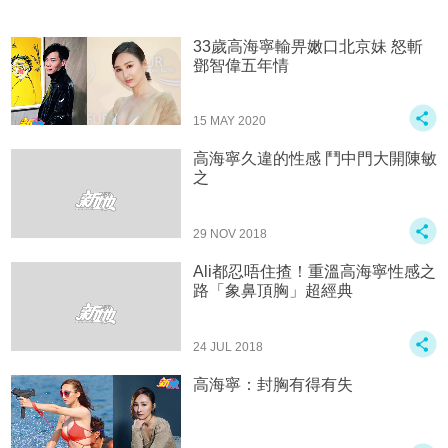
33歲高海寧輸畀嫩口北京妹 怒斬
鄧智偉五年情
15 MAY 2020
高海寧久違的性感 鬥中門大開陳敏
之
29 NOV 2018
Ali都忍唔住揸！重溫高海寧性感之
路「象鼻頂胸」超經典
24 JUL 2018
高海寧：封胸有得有失