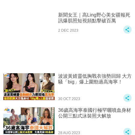
新聞女王｜高Ling野心美女疆報死
訊爆肌照短視頻點擊破百萬
2 DEC 2023
波波黃婧靈低胸戰衣強勢回歸 大方
騷「big」爆上圍勁過高海寧！
30 OCT 2023
36歲高海寧泰國行極罕曬噴血身材
公開三點式泳裝照大解放
28 AUG 2023