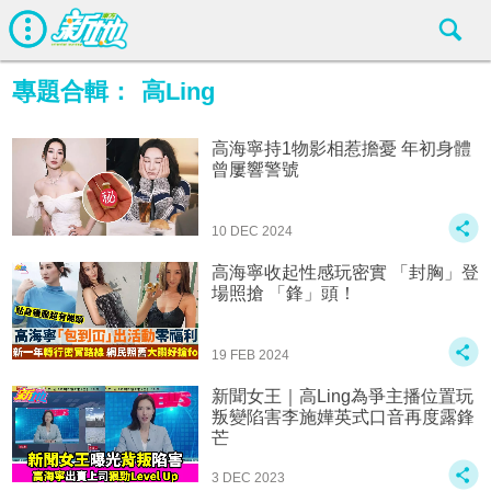
專題合輯：
高Ling
高海寧持1物影相惹擔憂 年初身體
曾屢響警號
10 DEC 2024
高海寧收起性感玩密實 「封胸」登
場照搶 「鋒」頭！
19 FEB 2024
新聞女王｜高Ling為爭主播位置玩
叛變陷害李施嬅英式口音再度露鋒
芒
3 DEC 2023