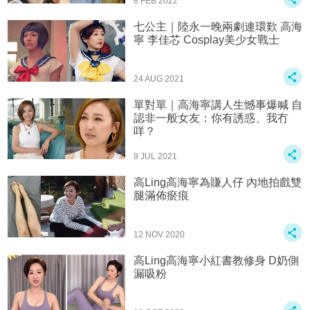
8 FEB 2022
七公主｜陸永一晚兩劇連環歎 高海
寧 李佳芯 Cosplay美少女戰士
24 AUG 2021
單對單｜高海寧講人生憾事爆喊 自
認非一般女友：你有誘惑、我冇
咩？
9 JUL 2021
高Ling高海寧為賺人仔 內地拍戲雙
腿滿佈瘀痕
12 NOV 2020
高Ling高海寧小紅書教修身 D奶側
漏吸粉