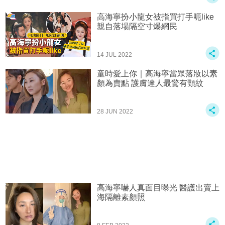
高海寧扮小龍女被指買打手呃like
親自落場隔空寸爆網民
14 JUL 2022
童時愛上你｜高海寧當眾落妝以素
顏為賣點 護膚達人最驚有頸紋
28 JUN 2022
高海寧嚇人真面目曝光 醫護出賣上
海隔離素顏照