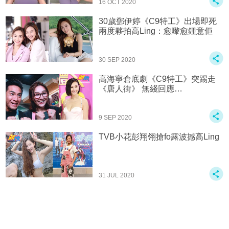
16 OCT 2020
30歲鄧伊婷《C9特工》出場即死
兩度夥拍高Ling：愈嚟愈鍾意佢
30 SEP 2020
高海寧倉底劇《C9特工》突踢走
《唐人街》 無綫回應…
9 SEP 2020
TVB小花彭翔翎搶fo露波撼高Ling
31 JUL 2020