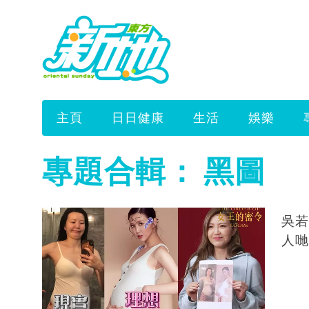
主頁
日日健康
生活
娛樂
專題合輯：
黑圖
吳若