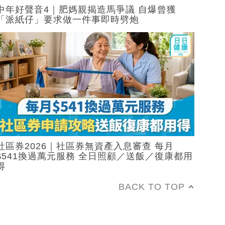
中年好聲音4｜肥媽親揭造馬爭議 自爆曾獲
「派紙仔」要求做一件事即時劈炮
社區券2026｜社區券無資產入息審查 每月
$541換過萬元服務 全日照顧／送飯／復康都用
得
BACK TO TOP