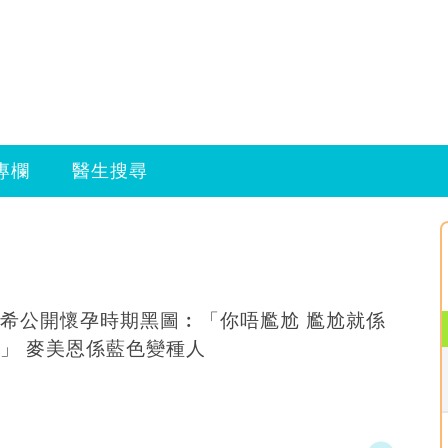
專欄
醫生搜尋
希公開懷孕時期黑圖︰「你唔尷尬 尷尬就係
人哋」 麥美恩係藍色變種人