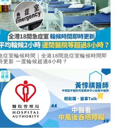
急症室輪候時間｜全港18間急症室輪候時間即
時更新 一度輪候超過8小時？