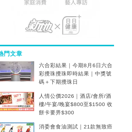
熱門文章
六合彩結果｜今期8月6日六合
彩攪珠攪珠即時結果｜中獎號
碼＋下期攪珠日
人情公價2026｜酒店/會所/酒
樓/午宴/晚宴$800至$1500 收
餅卡要畀$300
消委會食油測試｜21款無致癌