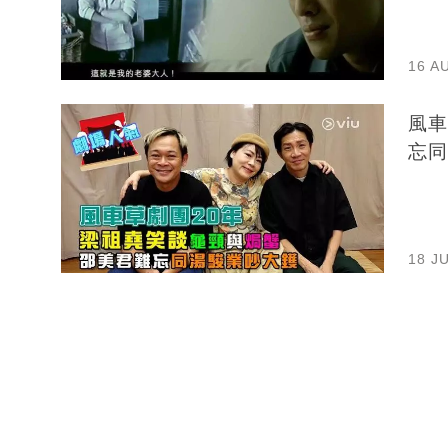
16 A
風車
忘同
18 J