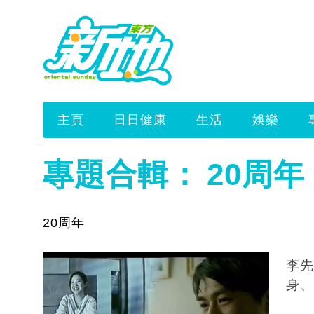
主頁
日日健康
生活
娛樂
專題合輯：
20周年
20周年
李先
身、