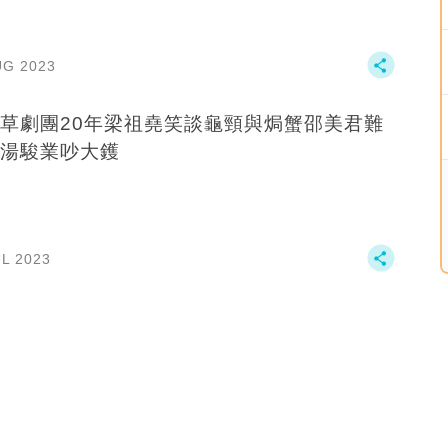
UG 2023
草劇團20年梁祖堯笑談龜頸與焗蟹邵美君難
湯駿業吵大鑊
UL 2023